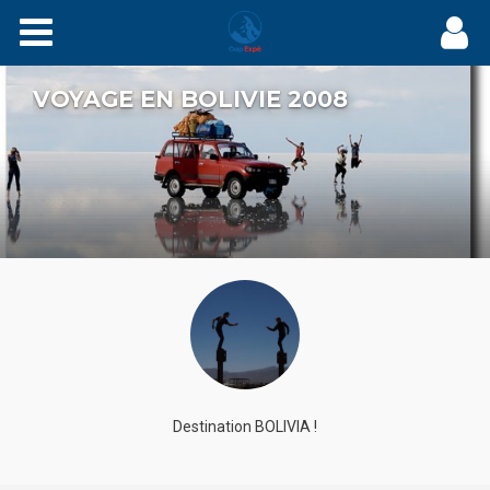
Expés
VOYAGE EN BOLIVIE 2008
Récits
Videos
Carnets
Films
Agenda
Adhérez
Destination BOLIVIA !