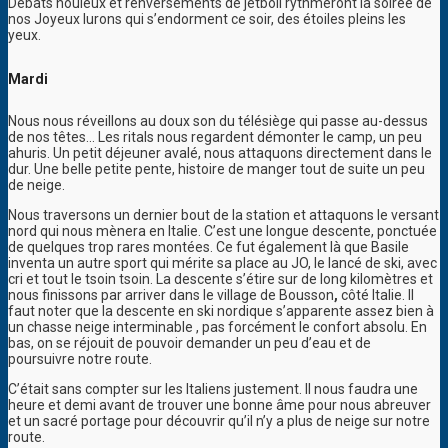
Débats houleux et renversements de jetboil rythmeront la soirée de
nos Joyeux lurons qui s’endorment ce soir, des étoiles pleins les
yeux.
Mardi
Nous nous réveillons au doux son du télésiège qui passe au-dessus
de nos têtes… Les ritals nous regardent démonter le camp, un peu
ahuris. Un petit déjeuner avalé, nous attaquons directement dans le
dur. Une belle petite pente, histoire de manger tout de suite un peu
de neige.
Nous traversons un dernier bout de la station et attaquons le versant
nord qui nous mènera en Italie. C’est une longue descente, ponctuée
de quelques trop rares montées. Ce fut également là que Basile
inventa un autre sport qui mérite sa place au JO, le lancé de ski, avec
cri et tout le tsoin tsoin. La descente s’étire sur de long kilomètres et
nous finissons par arriver dans le village de Bousson
,
côté
Italie. Il
faut noter que la descente en ski nordique s’apparente assez bien à
un chasse neige interminable , pas forcément le confort absolu. En
bas, on se réjouit de pouvoir demander un peu d’eau et de
poursuivre notre route.
C’était sans compter sur les Italiens justement. Il nous faudra une
heure et demi avant de trouver une bonne âme pour nous abreuver
et un sacré portage pour découvrir qu’il n’y a plus de neige sur notre
route.