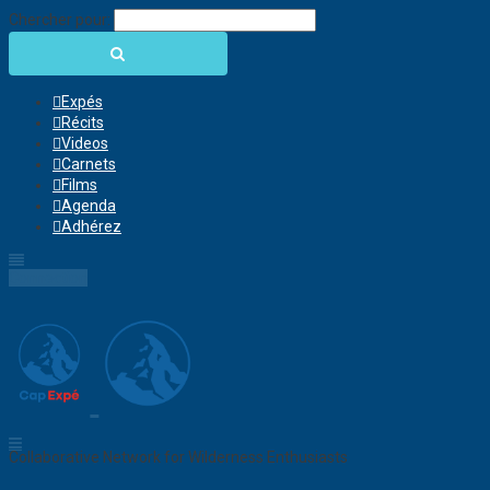
Chercher pour:
Expés
Récits
Videos
Carnets
Films
Agenda
Adhérez
Connection
Collaborative Network for Wilderness Enthusiasts