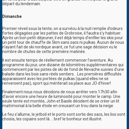
départ du lendemain.
Dimanche
Premier réveil sous la tente, on a survécu à la nuit remplie d’odeurs
fortes dégagées par les pattes de Grobroise, il faudra s’y habituer.
Après un bon petit-déjeuner, il est déjà temps d’enfiler les skis pour
un petit tour de chauffe de 5km sans sacs ni pulkas. Aucun de nous
n’ayant fait de ski nordique avant, ce fut une sage décision vu le
nombre de chutes de cette première matinée.
Il est ensuite temps de réellement commencer l’aventure. Au
programme du jour, une dizaine de kilomètres supplémentaires qui
commencent par les pistes de ski de fond de Nevache suivies d’une
balade dans les bois sans réels sentiers… Les premières difficultés
apparaissent avec les portées de pulkas (quand elles ne se
renversent pas), sport qui mériterait sa place aux JO d’hiver!
Finalement nous nous décidons de nous arrêter vers 17h30 afin
d’avoir encore une heure de luminosité pour monter le camp. Une
seule tente est montée, John et Basile décident de se créer un lit
matrimonial à la belle étoile en creusant un trou dans la neige.
Le feu s’allume, le jetboil et le porto sont sortis des sacs, les lios sont
choisis, les copains sont là … bref le bonheur est illustré.