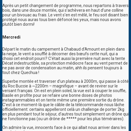
Après un petit changement de programme, nous repartons à travers
bois, dans une douce montée, qui s’achèvera en haut d’une colline
pour un bivouac au frais. Le vent s’en est mêlé, le feu soit disant bien
protégé nous auras tous bien défoncé les yeux, mais nous avons
plutôt bien dormi!
Mercredi
Départ le matin du campement à Chabaud d’Amount en plein dans
la neige, le vent a soufflé à décorner des bœufs cette nuit, qui a
choisi cet endroit pourri? C’était aussi la première nuit avec la tente
Décat indestructible, sa protection médiocre face au vent permet de
ne pas avoir de condensation au matin, ahh ils pensent toujours à
tout chez Quechua !
Superbe montée et traverser d’un plateau à 2000m, qui passe à côté
du Roc Buccie à ~2200m – magnifique – avant de revirer sur le
versant français. On est en plein soleil, la vue est à couper le souffle,
Basile en profite pour se refaire une bonne doses de photos
instagrammables et on tente même une première sortie du drône.
C’est à ce moment-là que le câble de la télécommande nous lâche
officiellement: certains appelleront celà un challenge de porter 2kg
en plus pendant tout le séjour, d’autres tout simplement un drône qui
ne fonctionne pas (ou un drône de ***** pour les plus téméraires).
On admire la vue, innocents face à ce qui allait nous arriver dans les