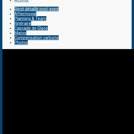
Activité
Récit détaillé post-expé
Aftermovie
Planning & Team
Itinéraire
Cascade de Glace
Matos
Compensation carbone
Photos