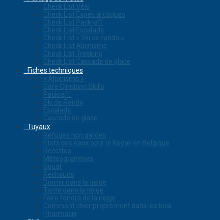
Check List Vélo
Check List Expés arctiques
Check List Packraft
Check List Escalade
Check List « Ski de rando »
Check List Alpinisme
Check List Trekking
Check List Cascade de glace
Fiches techniques
« Alpinisme »
Safe Climbing Skills
Packraft
Ski de Rando
Escalade
Cascade de glace
Tuyaux
Refuges non gardés
Etats des eaux pour le Kayak en Belgique
Recettes
Météogrammes
Squat
Réchauds
Dormir dans la neige
Tente dans la neige
Faire fondre de la neige
Comment chier proprement dans les bois
Pharmacie