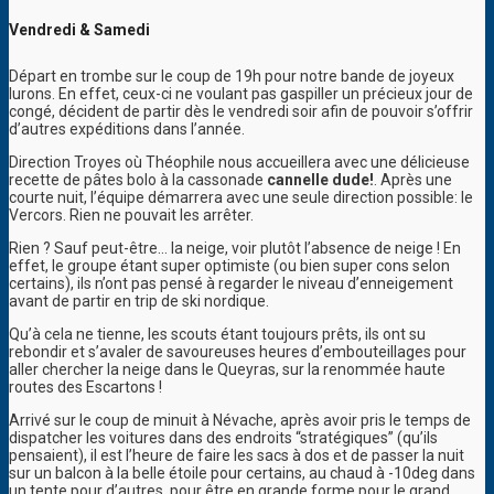
Vendredi & Samedi
Départ en trombe sur le coup de 19h pour notre bande de joyeux
lurons. En effet, ceux-ci ne voulant pas gaspiller un précieux jour de
congé, décident de partir dès le vendredi soir afin de pouvoir s’offrir
d’autres expéditions dans l’année.
Direction Troyes où Théophile nous accueillera avec une délicieuse
recette de pâtes bolo à la cassonade
cannelle dude!
.
Après une
courte nuit, l’équipe démarrera avec une seule direction possible: le
Vercors. Rien ne pouvait les arrêter.
Rien ? Sauf peut-être… la neige, voir plutôt l’absence de neige ! En
effet, le groupe étant super optimiste (ou bien super cons selon
certains), ils n’ont pas pensé à regarder le niveau d’enneigement
avant de partir en trip de ski nordique.
Qu’à cela ne tienne, les scouts étant toujours prêts, ils ont su
rebondir et s’avaler de savoureuses heures d’embouteillages pour
aller chercher la neige dans le Queyras, sur la renommée haute
routes des Escartons !
Arrivé sur le coup de minuit à Névache, après avoir pris le temps de
dispatcher les voitures dans des endroits “stratégiques” (qu’ils
pensaient), il est l’heure de faire les sacs à dos et de passer la nuit
sur un balcon à la belle étoile pour certains, au chaud à -10deg dans
un tente pour d’autres, pour être en grande forme pour le grand