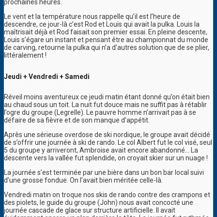
prochaines heures.
Le vent et la température nous rappelle qu’il est l’heure de
descendre, ce jour-là c’est Rod et Louis qui avait la pulka. Louis la
maîtrisait déjà et Rod faisait son premier essai. En pleine descente,
Louis s’égare un instant et pensant être au championnat du monde
de carving, retourne la pulka qui n’a d’autres solution que de se plier,
littéralement !
Jeudi + Vendredi + Samedi
Réveil moins aventureux ce jeudi matin étant donné qu’on était bien
au chaud sous un toit. La nuit fut douce mais ne suffit pas à rétablir
l’ogre du groupe (Legrelle). Le pauvre homme n’arrivait pas à se
défaire de sa fièvre et de son manque d’appétit.
Après une sérieuse overdose de ski nordique, le groupe avait décidé
de s’offrir une journée à ski de rando. Le col Albert fut le col visé, seul
5 du groupe y arriveront, Ambroise avait encore abandonné… La
descente vers la vallée fut splendide, on croyait skier sur un nuage !
La journée s’est terminée par une bière dans un bon bar local suivi
d’une grosse fondue. On l’avait bien méritée celle-là.
Vendredi matin on troque nos skis de rando contre des crampons et
des piolets, le guide du groupe (John) nous avait concocté une
journée cascade de glace sur structure artificielle. Il avait