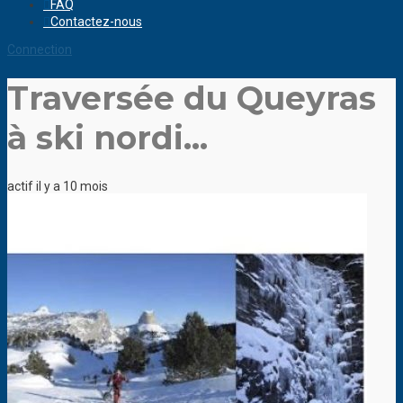
FAQ
Contactez-nous
Connection
Traversée du Queyras
à ski nordi...
actif il y a 10 mois