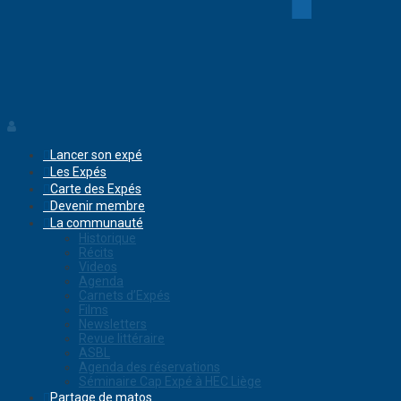
Lancer son expé
Les Expés
Carte des Expés
Devenir membre
La communauté
Historique
Récits
Videos
Agenda
Carnets d’Expés
Films
Newsletters
Revue littéraire
ASBL
Agenda des réservations
Séminaire Cap Expé à HEC Liège
Partage de matos