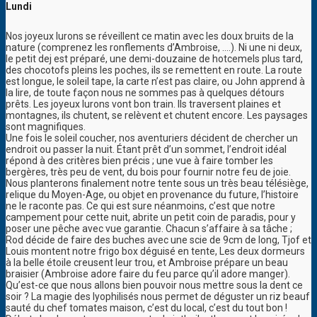
Lundi
Nos joyeux lurons se réveillent ce matin avec les doux bruits de la
nature (comprenez les ronflements d’Ambroise, ….). Ni une ni deux,
le petit dej est préparé, une demi-douzaine de hotcemels plus tard,
des chocotofs pleins les poches, ils se remettent en route. La route
est longue, le soleil tape, la carte n’est pas claire, ou John apprend à
la lire, de toute façon nous ne sommes pas à quelques détours
prêts. Les joyeux lurons vont bon train. Ils traversent plaines et
montagnes, ils chutent, se relèvent et chutent encore. Les paysages
sont magnifiques.
Une fois le soleil coucher, nos aventuriers décident de chercher un
endroit ou passer la nuit. Étant prêt d’un sommet, l’endroit idéal
répond à des critères bien précis ; une vue à faire tomber les
bergères, très peu de vent, du bois pour fournir notre feu de joie.
Nous planterons finalement notre tente sous un très beau télésiège,
relique du Moyen-Age, ou objet en provenance du future, l’histoire
ne le raconte pas. Ce qui est sure néanmoins, c’est que notre
campement pour cette nuit, abrite un petit coin de paradis, pour y
poser une pêche avec vue garantie. Chacun s’affaire à sa tâche ;
Rod décide de faire des buches avec une scie de 9cm de long, Tjof et
Louis montent notre frigo box déguisé en tente, Les deux dormeurs
à la belle étoile creusent leur trou, et Ambroise prépare un beau
braisier (Ambroise adore faire du feu parce qu’il adore manger).
Qu’est-ce que nous allons bien pouvoir nous mettre sous la dent ce
soir ? La magie des lyophilisés nous permet de déguster un riz beauf
sauté du chef tomates maison, c’est du local, c’est du tout bon !