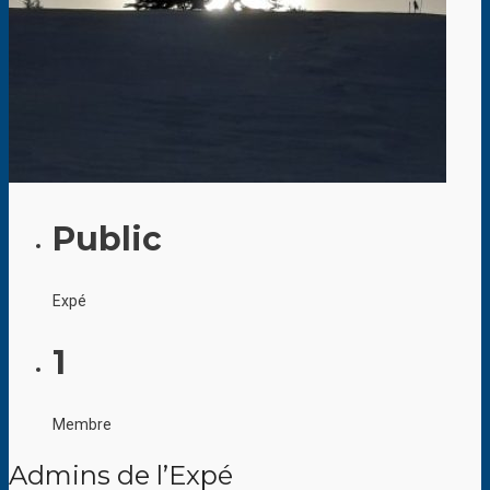
Public
Expé
1
Membre
Admins de l’Expé