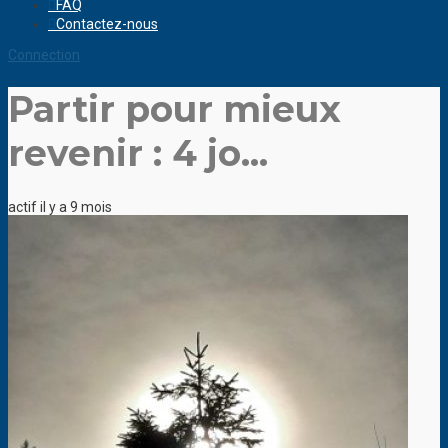
FAQ
Contactez-nous
Connection
Partir pour mieux
revenir : 4 jo...
actif il y a 9 mois