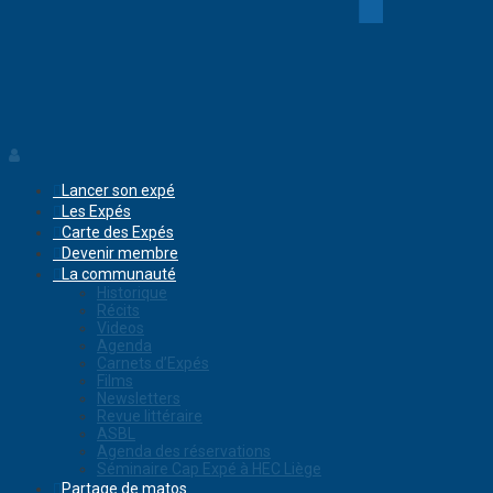
Lancer son expé
Les Expés
Carte des Expés
Devenir membre
La communauté
Historique
Récits
Videos
Agenda
Carnets d’Expés
Films
Newsletters
Revue littéraire
ASBL
Agenda des réservations
Séminaire Cap Expé à HEC Liège
Partage de matos