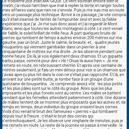
Le troisième jour était MA-GIQUE. Le vent soufflait encore bien le
matin, j’ai réussi tant bien que mal à replier la tente et ranger toutes
mes affaires sans que rien ne s’envole. Puis je me suis mis en route
vers un passage plus technique. Arrivé à ce passage, j’ai vite compris
qu’il était insensé de tenter de l’emprunter seul et avec la faible
expérience que j’ai. Je me suis donc assis et j’ai regardé le Mont
Blanc, ainsi que toutes les autres montagnes à côté. Le vent venait
de faiblir, le soleil brillait de mille feux. A part quelques bruits de
pierres qui tombent de temps à autres environ 200 mètres sur ma
gauche, pas un bruit. Juste le calme, la beauté, et… quatre jeunes
bouquetins qui viennent gambader dans un pierrier à une
cinquantaine de mètres sur ma droite. Je les observe pendant une
bonne heure. De là, je vois également deux chamois. Et un gypaète
barbu passe, comme pour dire « Hé ! Chuis là aussi hein ». Je me
remets en route, en rebroussant chemin. Et après une centaine de
mètres seulement, je fais un mini détour pour voir si un chamois que
j’avais aperçu plus tôt dans le coin ne s’était pas rapproché. Et là, en
arrivant sur une petite butte, je tombe face à un groupe d’une
quinzaine de bouquetins. Je comprends assez vite : les plus petits
et les plus pâles sont sur le côté du groupe. Alors que les plus
imposants et les plus foncés sont au centre. Les mâles se battent
pendant que les femelles attendent patiemment à côté. Une dizaine
de mâles tentent de se montrer plus imposants que les autres et, de
temps en temps, deux individus du groupe croisent leurs cornes.
Voilà d’où venait le bruit des fameuses « pierres » qui tombaient
depuis tout à l’heure : c’était le bruit des cornes qui
s’entrechoquaient. Je les observe une vingtaine de minutes, puis je
me remets en route. Le reste de la journée se passe à merveille : le