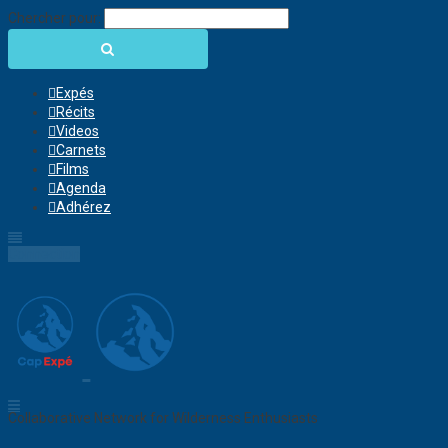
Chercher pour:
Expés
Récits
Videos
Carnets
Films
Agenda
Adhérez
Connection
Collaborative Network for Wilderness Enthusiasts