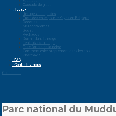
Escalade
Cascade de glace
Tuyaux
Refuges non gardés
Etats des eaux pour le Kayak en Belgique
Recettes
Météogrammes
Squat
Réchauds
Dormir dans la neige
Tente dans la neige
Faire fondre de la neige
Comment chier proprement dans les bois
Pharmacie
FAQ
Contactez-nous
Connection
Parc national du Muddu