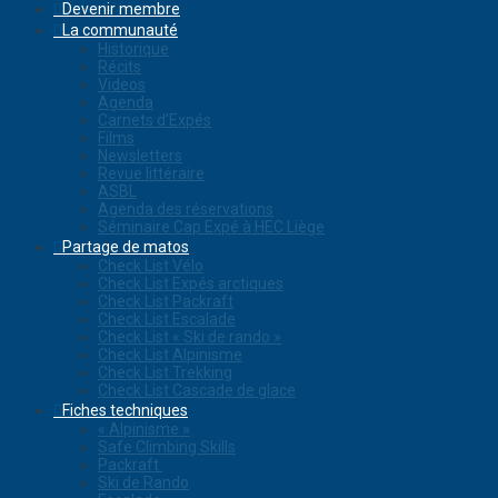
Devenir membre
La communauté
Historique
Récits
Videos
Agenda
Carnets d’Expés
Films
Newsletters
Revue littéraire
ASBL
Agenda des réservations
Séminaire Cap Expé à HEC Liège
Partage de matos
Check List Vélo
Check List Expés arctiques
Check List Packraft
Check List Escalade
Check List « Ski de rando »
Check List Alpinisme
Check List Trekking
Check List Cascade de glace
Fiches techniques
« Alpinisme »
Safe Climbing Skills
Packraft
Ski de Rando