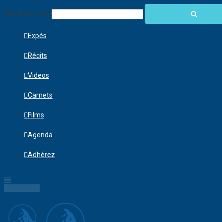
Chercher pour:
Expés
Récits
Videos
Carnets
Films
Agenda
Adhérez
Connection