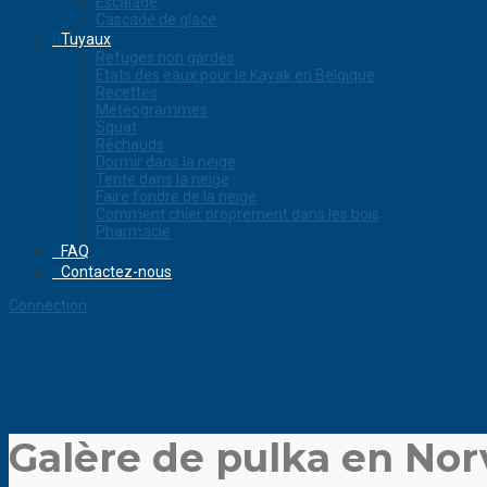
Escalade
Cascade de glace
Tuyaux
Refuges non gardés
Etats des eaux pour le Kayak en Belgique
Recettes
Météogrammes
Squat
Réchauds
Dormir dans la neige
Tente dans la neige
Faire fondre de la neige
Comment chier proprement dans les bois
Pharmacie
FAQ
Contactez-nous
Connection
Galère de pulka en No