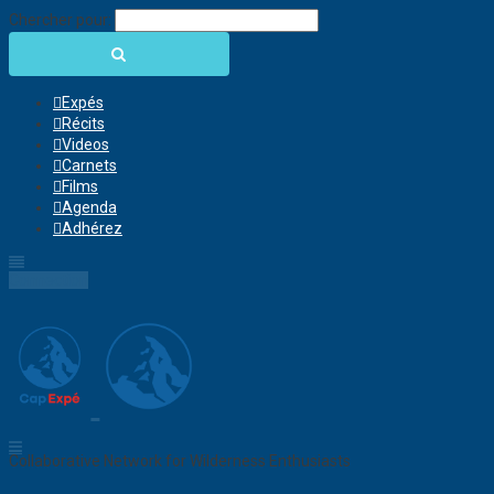
Chercher pour:
Expés
Récits
Videos
Carnets
Films
Agenda
Adhérez
Connection
Collaborative Network for Wilderness Enthusiasts