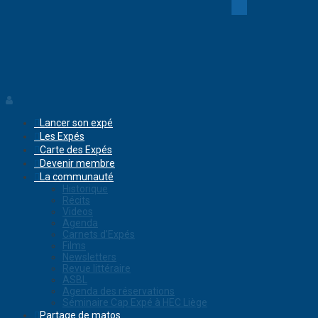
Lancer son expé
Les Expés
Carte des Expés
Devenir membre
La communauté
Historique
Récits
Videos
Agenda
Carnets d’Expés
Films
Newsletters
Revue littéraire
ASBL
Agenda des réservations
Séminaire Cap Expé à HEC Liège
Partage de matos