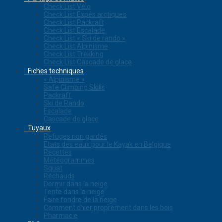
Check List Vélo
Check List Expés arctiques
Check List Packraft
Check List Escalade
Check List « Ski de rando »
Check List Alpinisme
Check List Trekking
Check List Cascade de glace
Fiches techniques
« Alpinisme »
Safe Climbing Skills
Packraft
Ski de Rando
Escalade
Cascade de glace
Tuyaux
Refuges non gardés
Etats des eaux pour le Kayak en Belgique
Recettes
Météogrammes
Squat
Réchauds
Dormir dans la neige
Tente dans la neige
Faire fondre de la neige
Comment chier proprement dans les bois
Pharmacie