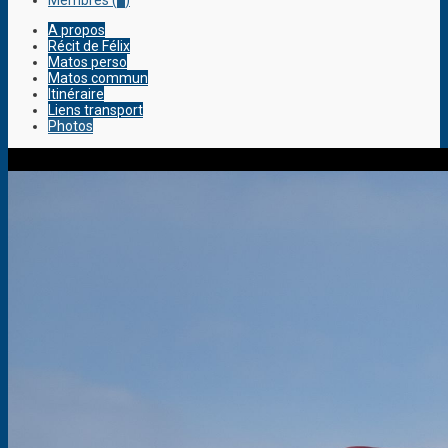
Membres (
2
)
A propos
Récit de Félix
Matos perso
Matos commun
Itinéraire
Liens transport
Photos