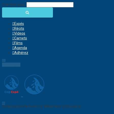
Chercher pour:
Expés
Récits
Videos
Carnets
Films
Agenda
Adhérez
Connection
Collaborative Network for Wilderness Enthusiasts