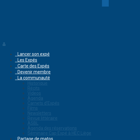
Lancer son expé
Les Expés
Carte des Expés
Devenir membre
La communauté
Historique
Récits
Videos
Agenda
Carnets d’Expés
Films
Newsletters
Revue littéraire
ASBL
Agenda des réservations
Séminaire Cap Expé à HEC Liège
Partage de matos