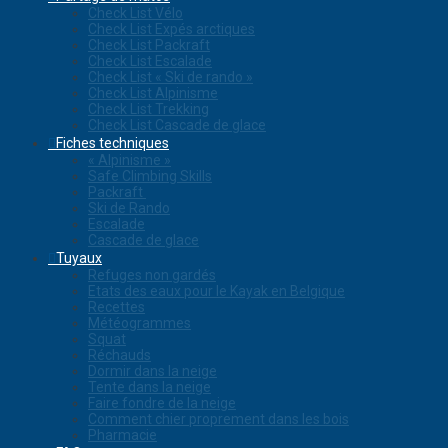
Check List Vélo
Check List Expés arctiques
Check List Packraft
Check List Escalade
Check List « Ski de rando »
Check List Alpinisme
Check List Trekking
Check List Cascade de glace
Fiches techniques
« Alpinisme »
Safe Climbing Skills
Packraft
Ski de Rando
Escalade
Cascade de glace
Tuyaux
Refuges non gardés
Etats des eaux pour le Kayak en Belgique
Recettes
Météogrammes
Squat
Réchauds
Dormir dans la neige
Tente dans la neige
Faire fondre de la neige
Comment chier proprement dans les bois
Pharmacie