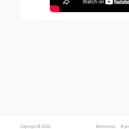
Capexpe © 2026
Bienvenue
A pr