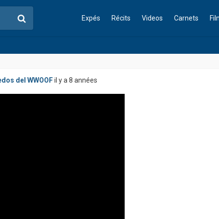
Expés
Récits
Videos
Carnets
Fi
edos del WWOOF
il y a 8 années