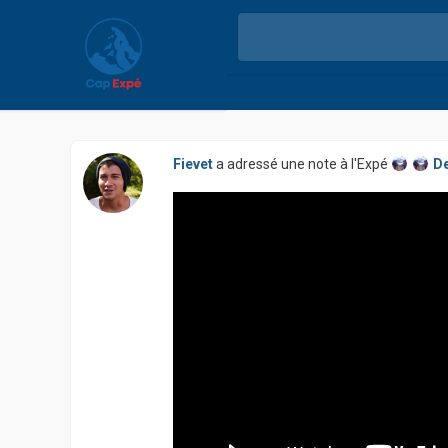
Fievet
a adressé une note à l'Expé
D