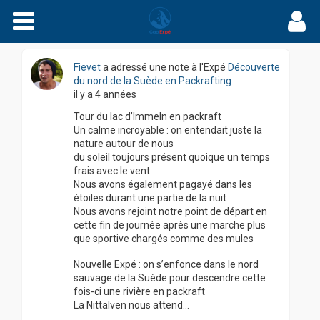
Expés
Récits
Fievet
a adressé une note à l'Expé
Découverte
du nord de la Suède en Packrafting
il y a 4 années
Videos
Tour du lac d’Immeln en packraft
Un calme incroyable : on entendait juste la
nature autour de nous
Carnets
du soleil toujours présent quoique un temps
frais avec le vent
Nous avons également pagayé dans les
Films
étoiles durant une partie de la nuit
Nous avons rejoint notre point de départ en
cette fin de journée après une marche plus
Agenda
que sportive chargés comme des mules
Nouvelle Expé : on s’enfonce dans le nord
Adhérez
sauvage de la Suède pour descendre cette
fois-ci une rivière en packraft
La Nittälven nous attend…