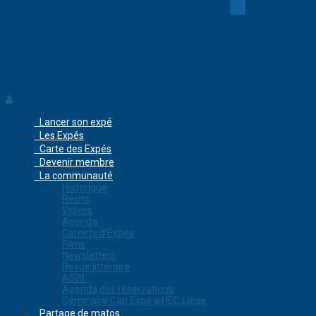
Lancer son expé
Les Expés
Carte des Expés
Devenir membre
La communauté
Historique
Récits
Videos
Agenda
Carnets d’Expés
Films
Newsletters
Revue littéraire
ASBL
Agenda des réservations
Séminaire Cap Expé à HEC Liège
Partage de matos