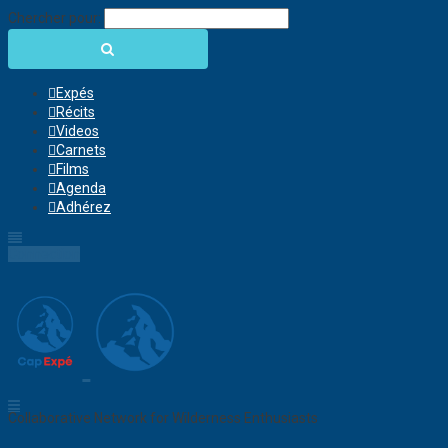
Chercher pour:
Expés
Récits
Videos
Carnets
Films
Agenda
Adhérez
Connection
Collaborative Network for Wilderness Enthusiasts