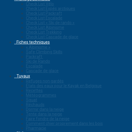
Check List Vélo
Check List Expés arctiques
Check List Packraft
Check List Escalade
Check List « Ski de rando »
Check List Alpinisme
Check List Trekking
Check List Cascade de glace
Fiches techniques
« Alpinisme »
Safe Climbing Skills
Packraft
Ski de Rando
Escalade
Cascade de glace
Tuyaux
Refuges non gardés
Etats des eaux pour le Kayak en Belgique
Recettes
Météogrammes
Squat
Réchauds
Dormir dans la neige
Tente dans la neige
Faire fondre de la neige
Comment chier proprement dans les bois
Pharmacie