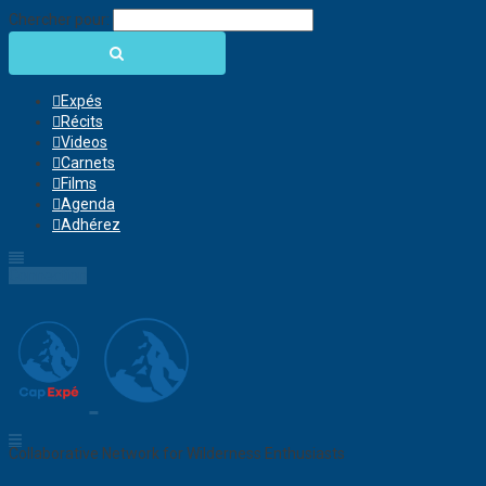
Chercher pour:
Expés
Récits
Videos
Carnets
Films
Agenda
Adhérez
Connection
Collaborative Network for Wilderness Enthusiasts