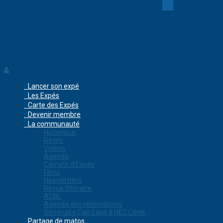
Lancer son expé
Les Expés
Carte des Expés
Devenir membre
La communauté
Historique
Récits
Videos
Agenda
Carnets d’Expés
Films
Newsletters
Revue littéraire
ASBL
Agenda des réservations
Séminaire Cap Expé à HEC Liège
Partage de matos