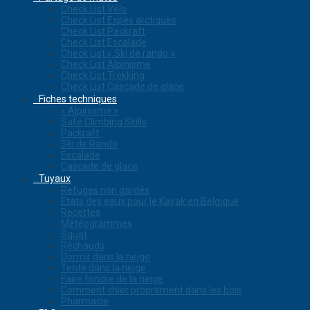
Check List Vélo
Check List Expés arctiques
Check List Packraft
Check List Escalade
Check List « Ski de rando »
Check List Alpinisme
Check List Trekking
Check List Cascade de glace
Fiches techniques
« Alpinisme »
Safe Climbing Skills
Packraft
Ski de Rando
Escalade
Cascade de glace
Tuyaux
Refuges non gardés
Etats des eaux pour le Kayak en Belgique
Recettes
Météogrammes
Squat
Réchauds
Dormir dans la neige
Tente dans la neige
Faire fondre de la neige
Comment chier proprement dans les bois
Pharmacie