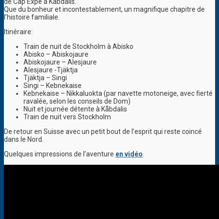
de Cap Expé à Kabdalis.
Que du bonheur et incontestablement, un magnifique chapitre de
l’histoire familiale.
Itinéraire:
Train de nuit de Stockholm à Abisko
Abisko – Abiskojaure
Abiskojaure – Alesjaure
Alesjaure -Tjäktja
Tjäktja – Singi
Singi – Kebnekaise
Kebnekaise – Nikkaluokta (par navette motoneige, avec fierté
ravalée, selon les conseils de Dom)
Nuit et journée détente à Kåbdalis
Train de nuit vers Stockholm
De retour en Suisse avec un petit bout de l’esprit qui reste coincé
dans le Nord.
Quelques impressions de l’aventure
en vidéo
.