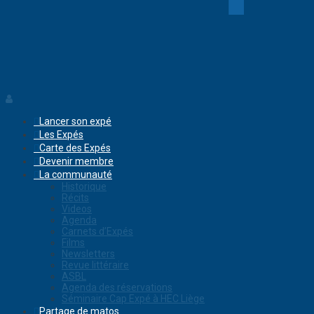
Lancer son expé
Les Expés
Carte des Expés
Devenir membre
La communauté
Historique
Récits
Videos
Agenda
Carnets d’Expés
Films
Newsletters
Revue littéraire
ASBL
Agenda des réservations
Séminaire Cap Expé à HEC Liège
Partage de matos