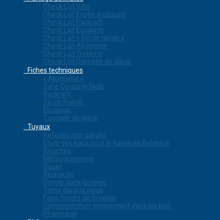
Check List Vélo
Check List Expés arctiques
Check List Packraft
Check List Escalade
Check List « Ski de rando »
Check List Alpinisme
Check List Trekking
Check List Cascade de glace
Fiches techniques
« Alpinisme »
Safe Climbing Skills
Packraft
Ski de Rando
Escalade
Cascade de glace
Tuyaux
Refuges non gardés
Etats des eaux pour le Kayak en Belgique
Recettes
Météogrammes
Squat
Réchauds
Dormir dans la neige
Tente dans la neige
Faire fondre de la neige
Comment chier proprement dans les bois
Pharmacie