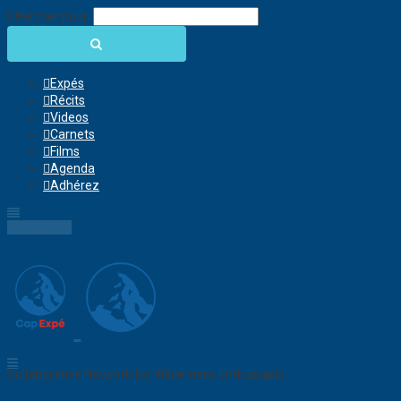
Chercher pour:
Expés
Récits
Videos
Carnets
Films
Agenda
Adhérez
Connection
Collaborative Network for Wilderness Enthusiasts