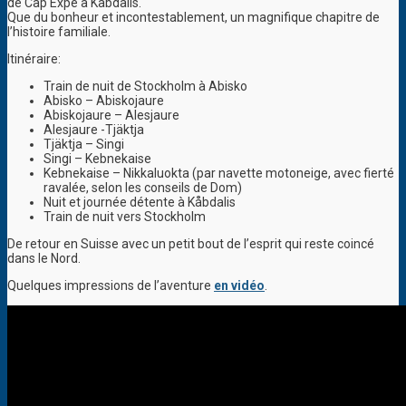
de Cap Expé à Kabdalis.
Que du bonheur et incontestablement, un magnifique chapitre de
l’histoire familiale.
Itinéraire:
Train de nuit de Stockholm à Abisko
Abisko – Abiskojaure
Abiskojaure – Alesjaure
Alesjaure -Tjäktja
Tjäktja – Singi
Singi – Kebnekaise
Kebnekaise – Nikkaluokta (par navette motoneige, avec fierté
ravalée, selon les conseils de Dom)
Nuit et journée détente à Kåbdalis
Train de nuit vers Stockholm
De retour en Suisse avec un petit bout de l’esprit qui reste coincé
dans le Nord.
Quelques impressions de l’aventure
en vidéo
.