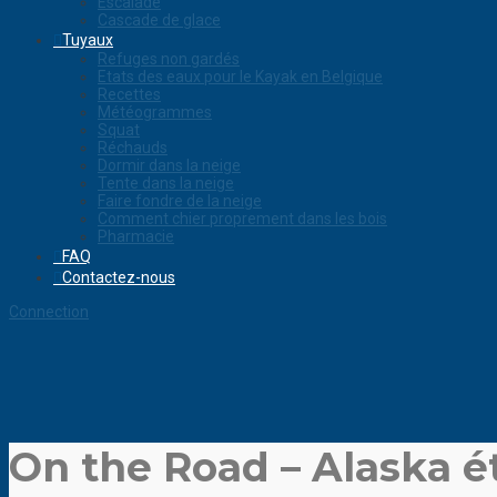
Escalade
Cascade de glace
Tuyaux
Refuges non gardés
Etats des eaux pour le Kayak en Belgique
Recettes
Météogrammes
Squat
Réchauds
Dormir dans la neige
Tente dans la neige
Faire fondre de la neige
Comment chier proprement dans les bois
Pharmacie
FAQ
Contactez-nous
Connection
On the Road – Alaska é