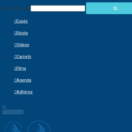
Chercher pour:
Expés
Récits
Videos
Carnets
Films
Agenda
Adhérez
Connection