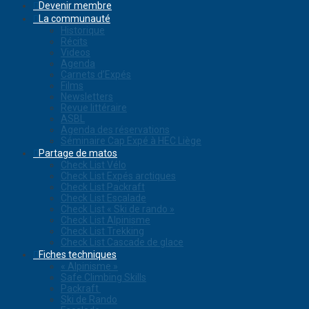
Devenir membre
La communauté
Historique
Récits
Videos
Agenda
Carnets d’Expés
Films
Newsletters
Revue littéraire
ASBL
Agenda des réservations
Séminaire Cap Expé à HEC Liège
Partage de matos
Check List Vélo
Check List Expés arctiques
Check List Packraft
Check List Escalade
Check List « Ski de rando »
Check List Alpinisme
Check List Trekking
Check List Cascade de glace
Fiches techniques
« Alpinisme »
Safe Climbing Skills
Packraft
Ski de Rando