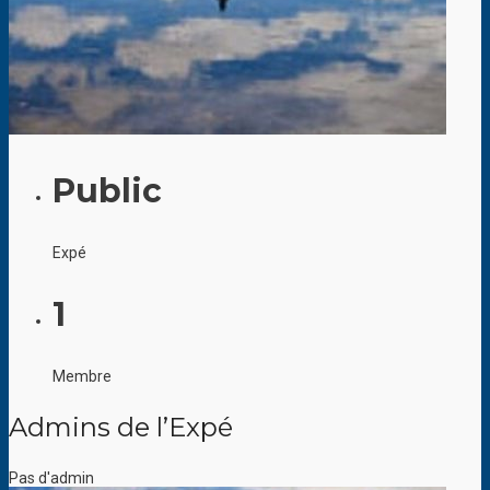
Public
Expé
1
Membre
Admins de l’Expé
Pas d'admin