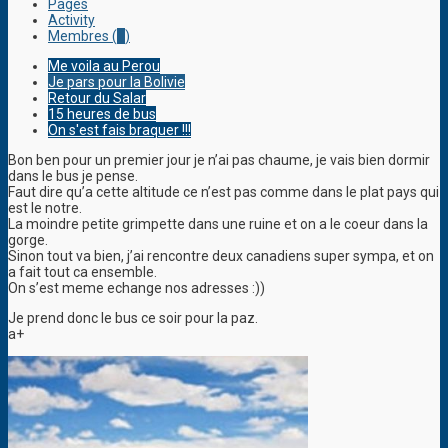
Pages
Activity
Membres (
1
)
Me voila au Perou
Je pars pour la Bolivie
Retour du Salar
15 heures de bus
On s'est fais braquer !!!
Bon ben pour un premier jour je n’ai pas chaume, je vais bien dormir
dans le bus je pense.
Faut dire qu’a cette altitude ce n’est pas comme dans le plat pays qui
est le notre.
La moindre petite grimpette dans une ruine et on a le coeur dans la
gorge.
Sinon tout va bien, j’ai rencontre deux canadiens super sympa, et on
a fait tout ca ensemble.
On s’est meme echange nos adresses :))
Je prend donc le bus ce soir pour la paz.
a+