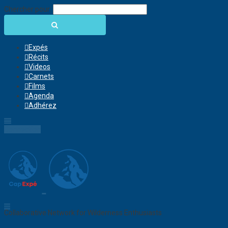
Chercher pour:
Expés
Récits
Videos
Carnets
Films
Agenda
Adhérez
Connection
Collaborative Network for Wilderness Enthusiasts