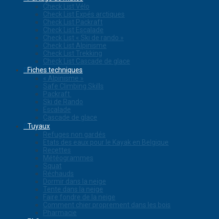
Check List Vélo
Check List Expés arctiques
Check List Packraft
Check List Escalade
Check List « Ski de rando »
Check List Alpinisme
Check List Trekking
Check List Cascade de glace
Fiches techniques
« Alpinisme »
Safe Climbing Skills
Packraft
Ski de Rando
Escalade
Cascade de glace
Tuyaux
Refuges non gardés
Etats des eaux pour le Kayak en Belgique
Recettes
Météogrammes
Squat
Réchauds
Dormir dans la neige
Tente dans la neige
Faire fondre de la neige
Comment chier proprement dans les bois
Pharmacie