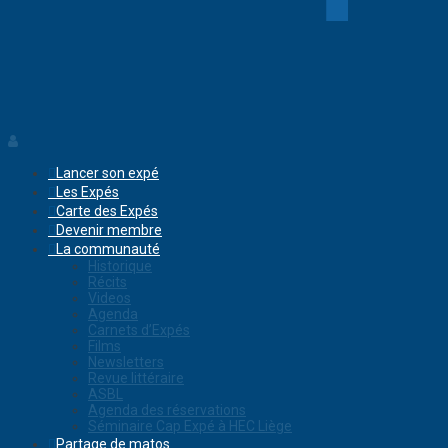
Lancer son expé
Les Expés
Carte des Expés
Devenir membre
La communauté
Historique
Récits
Videos
Agenda
Carnets d’Expés
Films
Newsletters
Revue littéraire
ASBL
Agenda des réservations
Séminaire Cap Expé à HEC Liège
Partage de matos