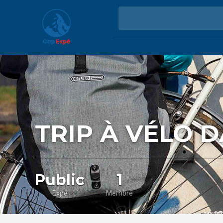
TRIP À VÉLO 
Public
1
Expé
Membre