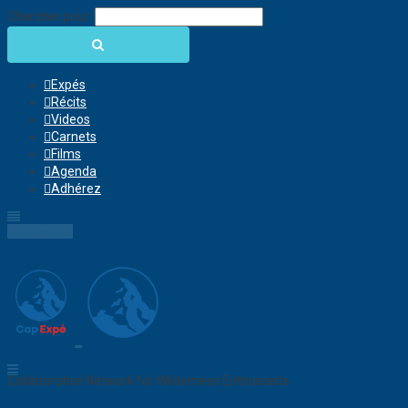
Chercher pour:
Expés
Récits
Videos
Carnets
Films
Agenda
Adhérez
Connection
Collaborative Network for Wilderness Enthusiasts