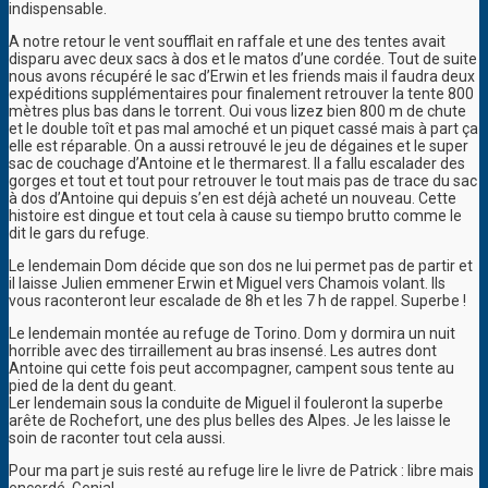
indispensable.
A notre retour le vent soufflait en raffale et une des tentes avait
disparu avec deux sacs à dos et le matos d’une cordée. Tout de suite
nous avons récupéré le sac d’Erwin et les friends mais il faudra deux
expéditions supplémentaires pour finalement retrouver la tente 800
mètres plus bas dans le torrent. Oui vous lizez bien 800 m de chute
et le double toît et pas mal amoché et un piquet cassé mais à part ça
elle est réparable. On a aussi retrouvé le jeu de dégaines et le super
sac de couchage d’Antoine et le thermarest. Il a fallu escalader des
gorges et tout et tout pour retrouver le tout mais pas de trace du sac
à dos d’Antoine qui depuis s’en est déjà acheté un nouveau. Cette
histoire est dingue et tout cela à cause su tiempo brutto comme le
dit le gars du refuge.
Le lendemain Dom décide que son dos ne lui permet pas de partir et
il laisse Julien emmener Erwin et Miguel vers Chamois volant. Ils
vous raconteront leur escalade de 8h et les 7 h de rappel. Superbe !
Le lendemain montée au refuge de Torino. Dom y dormira un nuit
horrible avec des tirraillement au bras insensé. Les autres dont
Antoine qui cette fois peut accompagner, campent sous tente au
pied de la dent du geant.
Ler lendemain sous la conduite de Miguel il fouleront la superbe
arête de Rochefort, une des plus belles des Alpes. Je les laisse le
soin de raconter tout cela aussi.
Pour ma part je suis resté au refuge lire le livre de Patrick : libre mais