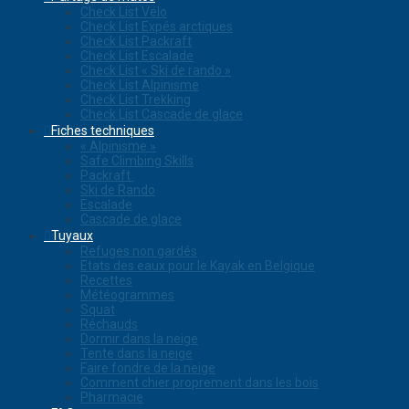
Check List Vélo
Check List Expés arctiques
Check List Packraft
Check List Escalade
Check List « Ski de rando »
Check List Alpinisme
Check List Trekking
Check List Cascade de glace
Fiches techniques
« Alpinisme »
Safe Climbing Skills
Packraft
Ski de Rando
Escalade
Cascade de glace
Tuyaux
Refuges non gardés
Etats des eaux pour le Kayak en Belgique
Recettes
Météogrammes
Squat
Réchauds
Dormir dans la neige
Tente dans la neige
Faire fondre de la neige
Comment chier proprement dans les bois
Pharmacie