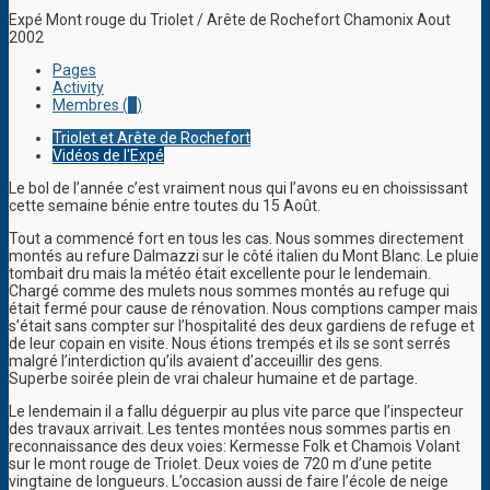
Expé Mont rouge du Triolet / Arête de Rochefort Chamonix Aout
2002
Pages
Activity
Membres (
1
)
Triolet et Arête de Rochefort
Vidéos de l'Expé
Le bol de l’année c’est vraiment nous qui l’avons eu en choississant
cette semaine bénie entre toutes du 15 Août.
Tout a commencé fort en tous les cas. Nous sommes directement
montés au refure Dalmazzi sur le côté italien du Mont Blanc. Le pluie
tombait dru mais la météo était excellente pour le lendemain.
Chargé comme des mulets nous sommes montés au refuge qui
était fermé pour cause de rénovation. Nous comptions camper mais
s’était sans compter sur l’hospitalité des deux gardiens de refuge et
de leur copain en visite. Nous étions trempés et ils se sont serrés
malgré l’interdiction qu’ils avaient d’acceuillir des gens.
Superbe soirée plein de vrai chaleur humaine et de partage.
Le lendemain il a fallu déguerpir au plus vite parce que l’inspecteur
des travaux arrivait. Les tentes montées nous sommes partis en
reconnaissance des deux voies: Kermesse Folk et Chamois Volant
sur le mont rouge de Triolet. Deux voies de 720 m d’une petite
vingtaine de longueurs. L’occasion aussi de faire l’école de neige