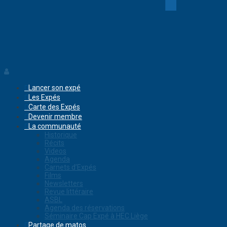
Lancer son expé
Les Expés
Carte des Expés
Devenir membre
La communauté
Historique
Récits
Videos
Agenda
Carnets d’Expés
Films
Newsletters
Revue littéraire
ASBL
Agenda des réservations
Séminaire Cap Expé à HEC Liège
Partage de matos