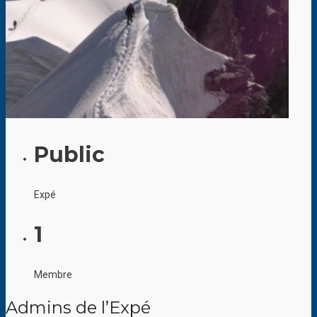
Public
Expé
1
Membre
Admins de l’Expé