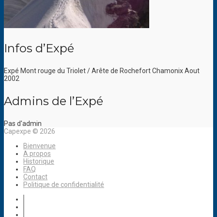
Infos d’Expé
Expé Mont rouge du Triolet / Arête de Rochefort Chamonix Aout
2002
Admins de l’Expé
Pas d'admin
Capexpe © 2026
Bienvenue
A propos
Historique
FAQ
Contact
Politique de confidentialité