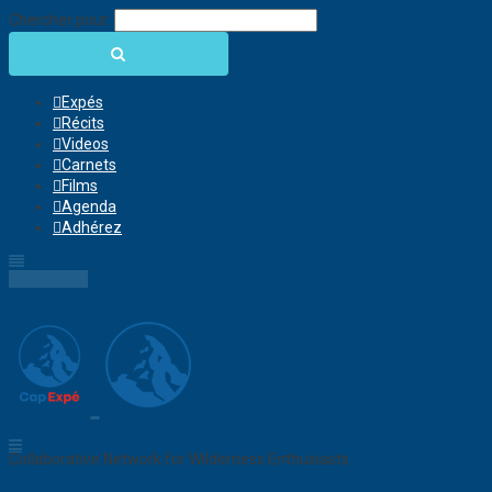
Chercher pour:
Expés
Récits
Videos
Carnets
Films
Agenda
Adhérez
Connection
Collaborative Network for Wilderness Enthusiasts