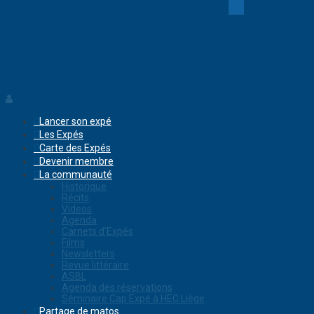
Lancer son expé
Les Expés
Carte des Expés
Devenir membre
La communauté
Historique
Récits
Videos
Agenda
Carnets d’Expés
Films
Newsletters
Revue littéraire
ASBL
Agenda des réservations
Séminaire Cap Expé à HEC Liège
Partage de matos