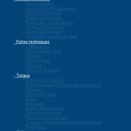
Check List Vélo
Check List Expés arctiques
Check List Packraft
Check List Escalade
Check List « Ski de rando »
Check List Alpinisme
Check List Trekking
Check List Cascade de glace
Fiches techniques
« Alpinisme »
Safe Climbing Skills
Packraft
Ski de Rando
Escalade
Cascade de glace
Tuyaux
Refuges non gardés
Etats des eaux pour le Kayak en Belgique
Recettes
Météogrammes
Squat
Réchauds
Dormir dans la neige
Tente dans la neige
Faire fondre de la neige
Comment chier proprement dans les bois
Pharmacie