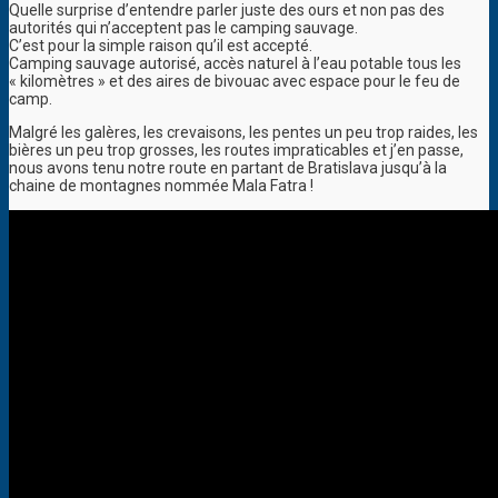
Quelle surprise d’entendre parler juste des ours et non pas des
autorités qui n’acceptent pas le camping sauvage.
C’est pour la simple raison qu’il est accepté.
Camping sauvage autorisé, accès naturel à l’eau potable tous les
« kilomètres » et des aires de bivouac avec espace pour le feu de
camp.
Malgré les galères, les crevaisons, les pentes un peu trop raides, les
bières un peu trop grosses, les routes impraticables et j’en passe,
nous avons tenu notre route en partant de Bratislava jusqu’à la
chaine de montagnes nommée Mala Fatra !