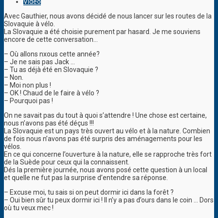
Video
Avec Gauthier, nous avons décidé de nous lancer sur les routes de la
Slovaquie à vélo.
La Slovaquie a été choisie purement par hasard. Je me souviens
encore de cette conversation…
– Où allons nxous cette année?
– Je ne sais pas Jack …
– Tu as déjà été en Slovaquie ?
– Non.
– Moi non plus !
– OK ! Chaud de le faire à vélo ?
– Pourquoi pas !
On ne savait pas du tout à quoi s’attendre ! Une chose est certaine,
nous n’avons pas été déçus !!!
La Slovaquie est un pays très ouvert au vélo et à la nature. Combien
de fois nous n’avons pas été surpris des aménagements pour les
vélos.
En ce qui concerne l’ouverture à la nature, elle se rapproche très fort
de la Suède pour ceux qui la connaissent.
Dés la première journée, nous avons posé cette question à un local
et quelle ne fut pas la surprise d’entendre sa réponse.
– Excuse moi, tu sais si on peut dormir ici dans la forêt ?
– Oui bien sûr tu peux dormir ici ! Il n’y a pas d’ours dans le coin … Dors
où tu veux mec !