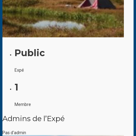
Public
Expé
1
Membre
Admins de l’Expé
Pas d'admin