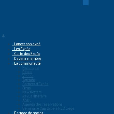
Lancer son expé
Les Expés
Carte des Expés
Devenir membre
La communauté
Historique
Récits
Videos
Agenda
Carnets d’Expés
Films
Newsletters
Revue littéraire
ASBL
Agenda des réservations
Séminaire Cap Expé à HEC Liège
Partage de matos