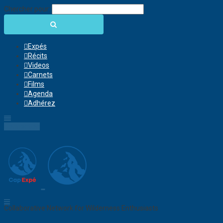
Chercher pour:
Expés
Récits
Videos
Carnets
Films
Agenda
Adhérez
Connection
Collaborative Network for Wilderness Enthusiasts