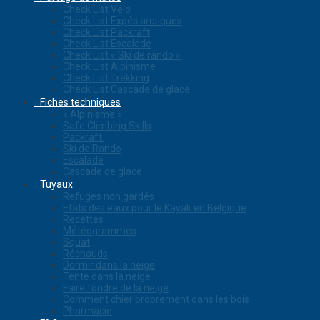
Check List Vélo
Check List Expés arctiques
Check List Packraft
Check List Escalade
Check List « Ski de rando »
Check List Alpinisme
Check List Trekking
Check List Cascade de glace
Fiches techniques
« Alpinisme »
Safe Climbing Skills
Packraft
Ski de Rando
Escalade
Cascade de glace
Tuyaux
Refuges non gardés
Etats des eaux pour le Kayak en Belgique
Recettes
Météogrammes
Squat
Réchauds
Dormir dans la neige
Tente dans la neige
Faire fondre de la neige
Comment chier proprement dans les bois
Pharmacie