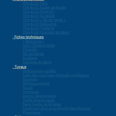
Check List Vélo
Check List Expés arctiques
Check List Packraft
Check List Escalade
Check List « Ski de rando »
Check List Alpinisme
Check List Trekking
Check List Cascade de glace
Fiches techniques
« Alpinisme »
Safe Climbing Skills
Packraft
Ski de Rando
Escalade
Cascade de glace
Tuyaux
Refuges non gardés
Etats des eaux pour le Kayak en Belgique
Recettes
Météogrammes
Squat
Réchauds
Dormir dans la neige
Tente dans la neige
Faire fondre de la neige
Comment chier proprement dans les bois
Pharmacie