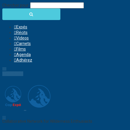
Chercher pour:
Expés
Récits
Videos
Carnets
Films
Agenda
Adhérez
Connection
Collaborative Network for Wilderness Enthusiasts