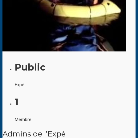
Public
Expé
1
Membre
Admins de l’Expé