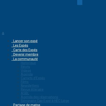
Lancer son expé
Les Expés
Carte des Expés
Devenir membre
La communauté
Historique
Récits
Videos
Agenda
Carnets d’Expés
Films
Newsletters
Revue littéraire
ASBL
Agenda des réservations
Séminaire Cap Expé à HEC Liège
Partage de matos