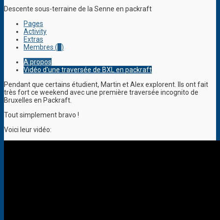
Descente sous-terraine de la Senne en packraft
Pages
Activity
Extras
Membres (
1
)
A propos
Vidéo d'une traversée de BXL en packraft
Pendant que certains étudient, Martin et Alex explorent. Ils ont fait
très fort ce weekend avec une première traversée incognito de
Bruxelles en Packraft.
Tout simplement bravo !
Voici leur vidéo: