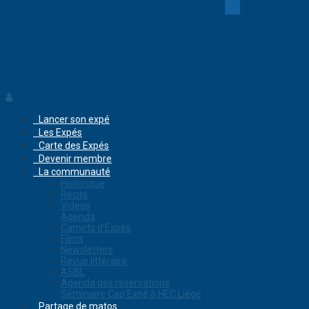
Lancer son expé
Les Expés
Carte des Expés
Devenir membre
La communauté
Historique
Récits
Videos
Agenda
Carnets d’Expés
Films
Newsletters
Revue littéraire
ASBL
Agenda des réservations
Séminaire Cap Expé à HEC Liège
Partage de matos