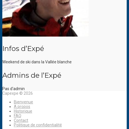
Infos d’Expé
Weekend de ski dans la Vallée blanche
Admins de l’Expé
Pas d'admin
Capexpe © 2026
Bienvenue
A propos
Historique
FAQ
Contact
Politique de confidentialité