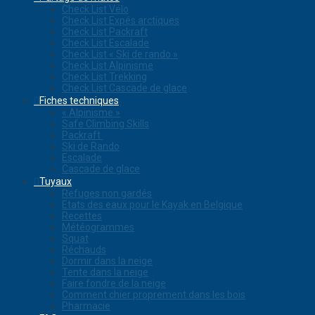
Check List Vélo
Check List Expés arctiques
Check List Packraft
Check List Escalade
Check List « Ski de rando »
Check List Alpinisme
Check List Trekking
Check List Cascade de glace
Fiches techniques
« Alpinisme »
Safe Climbing Skills
Packraft
Ski de Rando
Escalade
Cascade de glace
Tuyaux
Refuges non gardés
Etats des eaux pour le Kayak en Belgique
Recettes
Météogrammes
Squat
Réchauds
Dormir dans la neige
Tente dans la neige
Faire fondre de la neige
Comment chier proprement dans les bois
Pharmacie