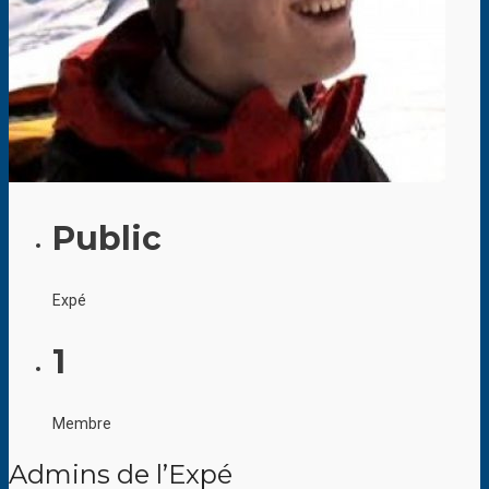
Public
Expé
1
Membre
Admins de l’Expé