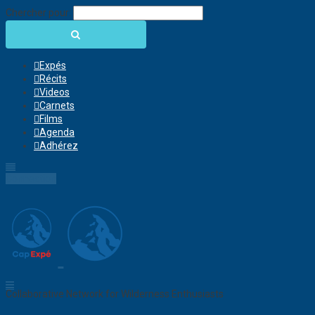
Chercher pour:
Expés
Récits
Videos
Carnets
Films
Agenda
Adhérez
Connection
Collaborative Network for Wilderness Enthusiasts