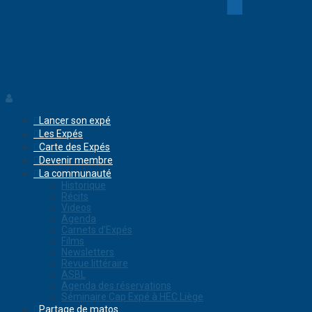
Lancer son expé
Les Expés
Carte des Expés
Devenir membre
La communauté
Historique
Récits
Videos
Agenda
Carnets d’Expés
Films
Newsletters
Revue littéraire
ASBL
Agenda des réservations
Séminaire Cap Expé à HEC Liège
Partage de matos