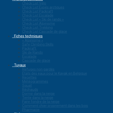
Check List Vélo
Check List Expés arctiques
Check List Packraft
Check List Escalade
Check List « Ski de rando »
Check List Alpinisme
Check List Trekking
Check List Cascade de glace
Fiches techniques
« Alpinisme »
Safe Climbing Skills
Packraft
Ski de Rando
Escalade
Cascade de glace
Tuyaux
Refuges non gardés
Etats des eaux pour le Kayak en Belgique
Recettes
Météogrammes
Squat
Réchauds
Dormir dans la neige
Tente dans la neige
Faire fondre de la neige
Comment chier proprement dans les bois
Pharmacie