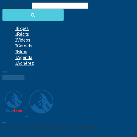
Chercher pour:
Expés
Récits
Videos
Carnets
Films
Agenda
Adhérez
Connection
Collaborative Network for Wilderness Enthusiasts