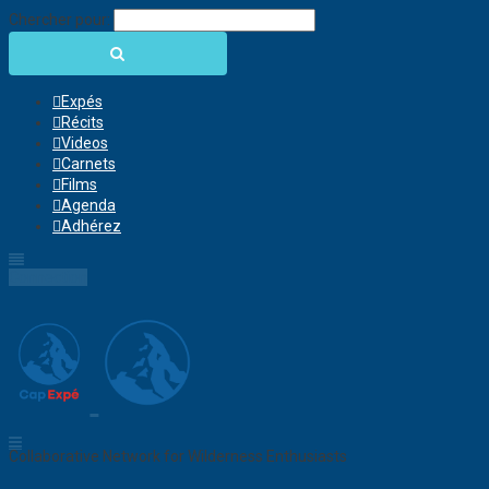
Chercher pour:
Expés
Récits
Videos
Carnets
Films
Agenda
Adhérez
Connection
Collaborative Network for Wilderness Enthusiasts