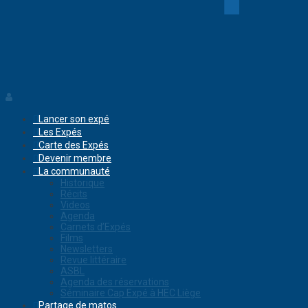
Lancer son expé
Les Expés
Carte des Expés
Devenir membre
La communauté
Historique
Récits
Videos
Agenda
Carnets d’Expés
Films
Newsletters
Revue littéraire
ASBL
Agenda des réservations
Séminaire Cap Expé à HEC Liège
Partage de matos