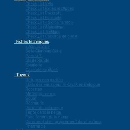
Check List Vélo
Check List Expés arctiques
Check List Packraft
Check List Escalade
Check List « Ski de rando »
Check List Alpinisme
Check List Trekking
Check List Cascade de glace
Fiches techniques
« Alpinisme »
Safe Climbing Skills
Packraft
Ski de Rando
Escalade
Cascade de glace
Tuyaux
Refuges non gardés
Etats des eaux pour le Kayak en Belgique
Recettes
Météogrammes
Squat
Réchauds
Dormir dans la neige
Tente dans la neige
Faire fondre de la neige
Comment chier proprement dans les bois
Pharmacie