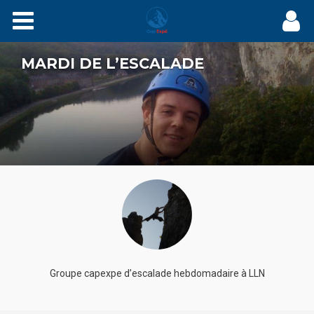
Expés
MARDI DE L’ESCALADE
Récits
Videos
Carnets
Films
Agenda
Adhérez
Groupe capexpe d’escalade hebdomadaire à LLN