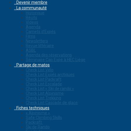
Devenir membre
La communauté
Historique
Récits
Videos
Agenda
Carnets d’Expés
Films
Newsletters
Revue littéraire
ASBL
Agenda des réservations
Séminaire Cap Expé à HEC Liège
Partage de matos
Check List Vélo
Check List Expés arctiques
Check List Packraft
Check List Escalade
Check List « Ski de rando »
Check List Alpinisme
Check List Trekking
Check List Cascade de glace
Fiches techniques
« Alpinisme »
Safe Climbing Skills
Packraft
Ski de Rando