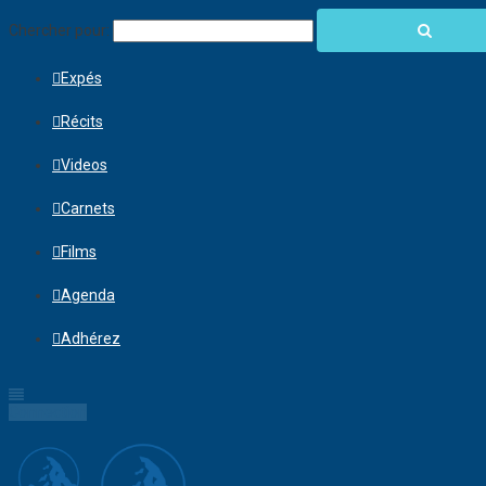
Chercher pour:
Expés
Récits
Videos
Carnets
Films
Agenda
Adhérez
Connection