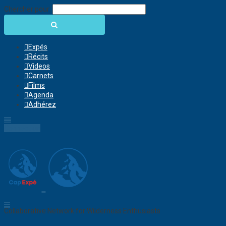
Chercher pour:
Expés
Récits
Videos
Carnets
Films
Agenda
Adhérez
Connection
Collaborative Network for Wilderness Enthusiasts