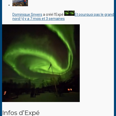
Dominique Snyers
a créé l'Expé
Et pourquoi pas le grand
nord !
il y a 7 mois et 3 semaines
Infos d’Expé