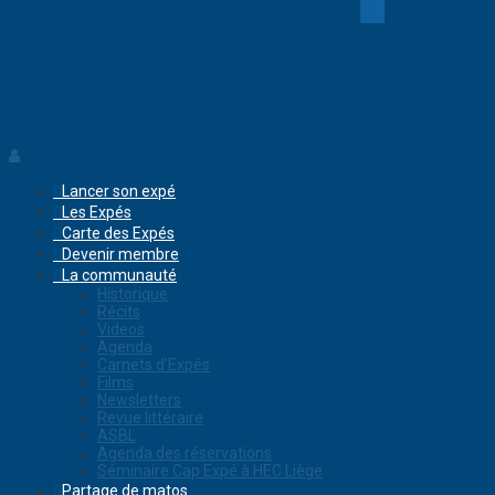
Lancer son expé
Les Expés
Carte des Expés
Devenir membre
La communauté
Historique
Récits
Videos
Agenda
Carnets d’Expés
Films
Newsletters
Revue littéraire
ASBL
Agenda des réservations
Séminaire Cap Expé à HEC Liège
Partage de matos