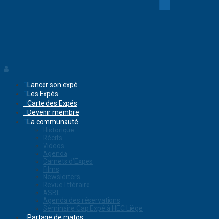
Lancer son expé
Les Expés
Carte des Expés
Devenir membre
La communauté
Historique
Récits
Videos
Agenda
Carnets d’Expés
Films
Newsletters
Revue littéraire
ASBL
Agenda des réservations
Séminaire Cap Expé à HEC Liège
Partage de matos