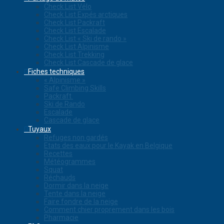
Check List Vélo
Check List Expés arctiques
Check List Packraft
Check List Escalade
Check List « Ski de rando »
Check List Alpinisme
Check List Trekking
Check List Cascade de glace
Fiches techniques
« Alpinisme »
Safe Climbing Skills
Packraft
Ski de Rando
Escalade
Cascade de glace
Tuyaux
Refuges non gardés
Etats des eaux pour le Kayak en Belgique
Recettes
Météogrammes
Squat
Réchauds
Dormir dans la neige
Tente dans la neige
Faire fondre de la neige
Comment chier proprement dans les bois
Pharmacie