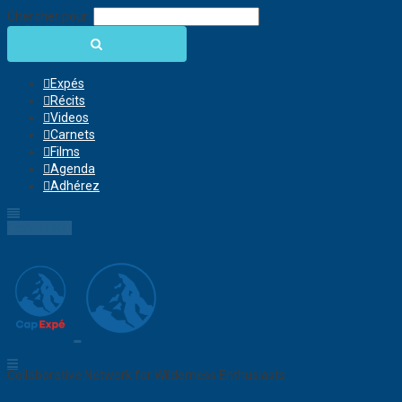
Chercher pour:
Expés
Récits
Videos
Carnets
Films
Agenda
Adhérez
Connection
Collaborative Network for Wilderness Enthusiasts