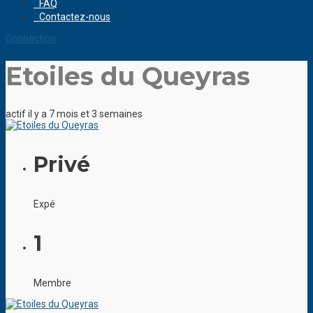
FAQ
Contactez-nous
Connection
Etoiles du Queyras
actif il y a 7 mois et 3 semaines
Privé
Expé
1
Membre