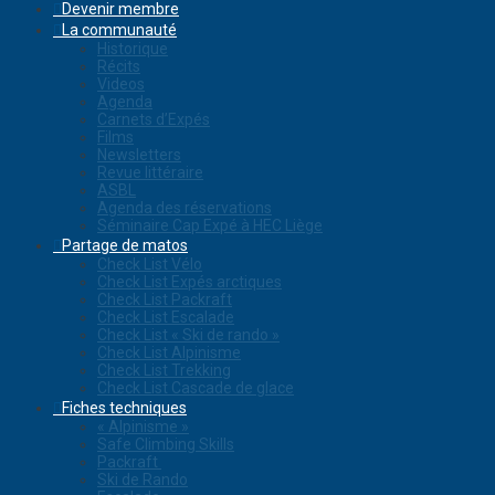
Devenir membre
La communauté
Historique
Récits
Videos
Agenda
Carnets d’Expés
Films
Newsletters
Revue littéraire
ASBL
Agenda des réservations
Séminaire Cap Expé à HEC Liège
Partage de matos
Check List Vélo
Check List Expés arctiques
Check List Packraft
Check List Escalade
Check List « Ski de rando »
Check List Alpinisme
Check List Trekking
Check List Cascade de glace
Fiches techniques
« Alpinisme »
Safe Climbing Skills
Packraft
Ski de Rando