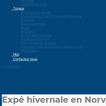
Escalade
Cascade de glace
Tuyaux
Refuges non gardés
Etats des eaux pour le Kayak en Belgique
Recettes
Météogrammes
Squat
Réchauds
Dormir dans la neige
Tente dans la neige
Faire fondre de la neige
Comment chier proprement dans les bois
Pharmacie
FAQ
Contactez-nous
Connection
Expé hivernale en Nor