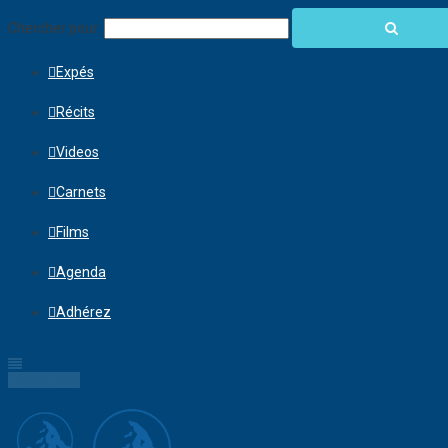
Chercher pour:
Expés
Récits
Videos
Carnets
Films
Agenda
Adhérez
Connection