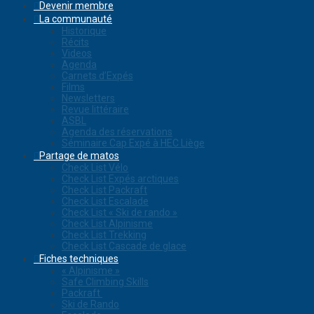
Devenir membre
La communauté
Historique
Récits
Videos
Agenda
Carnets d’Expés
Films
Newsletters
Revue littéraire
ASBL
Agenda des réservations
Séminaire Cap Expé à HEC Liège
Partage de matos
Check List Vélo
Check List Expés arctiques
Check List Packraft
Check List Escalade
Check List « Ski de rando »
Check List Alpinisme
Check List Trekking
Check List Cascade de glace
Fiches techniques
« Alpinisme »
Safe Climbing Skills
Packraft
Ski de Rando