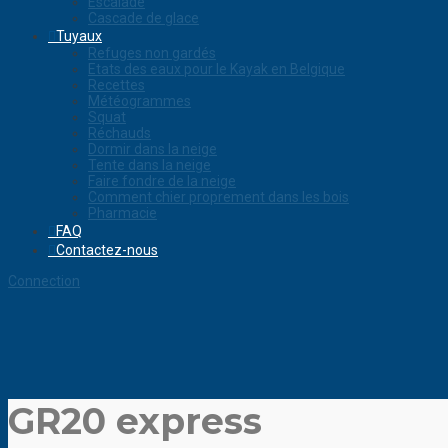
Escalade
Cascade de glace
Tuyaux
Refuges non gardés
Etats des eaux pour le Kayak en Belgique
Recettes
Météogrammes
Squat
Réchauds
Dormir dans la neige
Tente dans la neige
Faire fondre de la neige
Comment chier proprement dans les bois
Pharmacie
FAQ
Contactez-nous
Connection
GR20 express