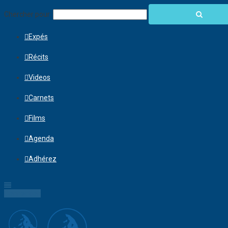
Chercher pour:
Expés
Récits
Videos
Carnets
Films
Agenda
Adhérez
Connection