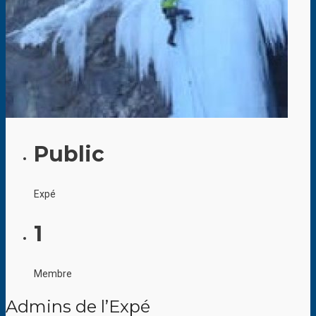
Public
Expé
1
Membre
Admins de l’Expé