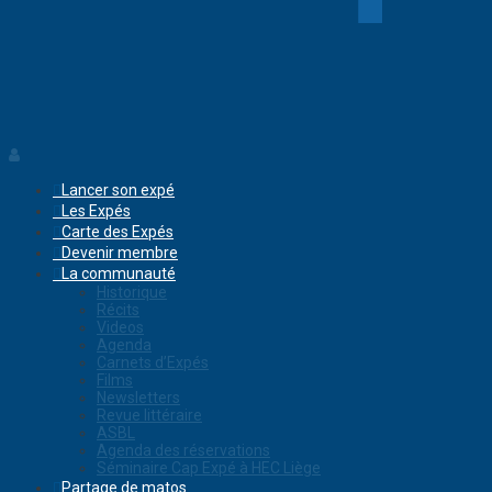
Lancer son expé
Les Expés
Carte des Expés
Devenir membre
La communauté
Historique
Récits
Videos
Agenda
Carnets d’Expés
Films
Newsletters
Revue littéraire
ASBL
Agenda des réservations
Séminaire Cap Expé à HEC Liège
Partage de matos