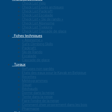
Check List Vélo
Check List Expés arctiques
Check List Packraft
Check List Escalade
Check List « Ski de rando »
Check List Alpinisme
Check List Trekking
Check List Cascade de glace
Fiches techniques
« Alpinisme »
Safe Climbing Skills
Packraft
Ski de Rando
Escalade
Cascade de glace
Tuyaux
Refuges non gardés
Etats des eaux pour le Kayak en Belgique
Recettes
Météogrammes
Squat
Réchauds
Dormir dans la neige
Tente dans la neige
Faire fondre de la neige
Comment chier proprement dans les bois
Pharmacie