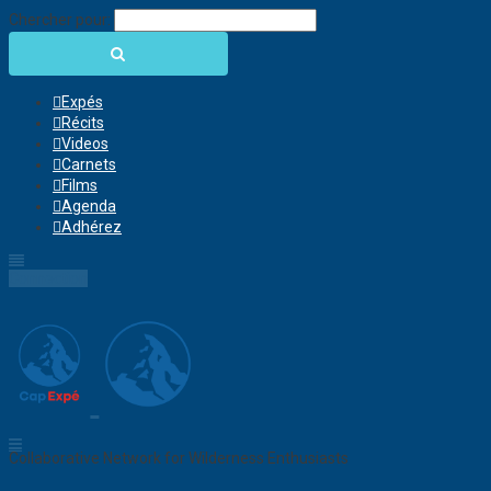
Chercher pour:
Expés
Récits
Videos
Carnets
Films
Agenda
Adhérez
Connection
Collaborative Network for Wilderness Enthusiasts