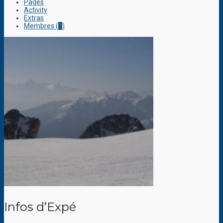
Pages
Activity
Extras
Membres (
1
)
Infos d’Expé