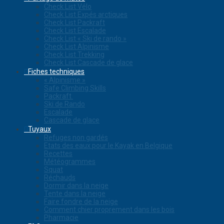
Check List Vélo
Check List Expés arctiques
Check List Packraft
Check List Escalade
Check List « Ski de rando »
Check List Alpinisme
Check List Trekking
Check List Cascade de glace
Fiches techniques
« Alpinisme »
Safe Climbing Skills
Packraft
Ski de Rando
Escalade
Cascade de glace
Tuyaux
Refuges non gardés
Etats des eaux pour le Kayak en Belgique
Recettes
Météogrammes
Squat
Réchauds
Dormir dans la neige
Tente dans la neige
Faire fondre de la neige
Comment chier proprement dans les bois
Pharmacie