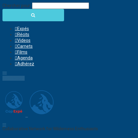
Chercher pour:
Expés
Récits
Videos
Carnets
Films
Agenda
Adhérez
Connection
Collaborative Network for Wilderness Enthusiasts