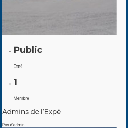
Public
Expé
1
Membre
Admins de l’Expé
Pas d'admin