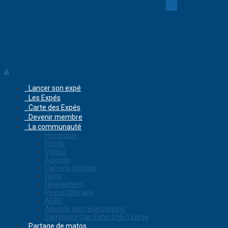
Lancer son expé
Les Expés
Carte des Expés
Devenir membre
La communauté
Historique
Récits
Videos
Agenda
Carnets d’Expés
Films
Newsletters
Revue littéraire
ASBL
Agenda des réservations
Séminaire Cap Expé à HEC Liège
Partage de matos