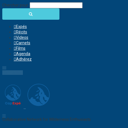
Chercher pour:
Expés
Récits
Videos
Carnets
Films
Agenda
Adhérez
Connection
Collaborative Network for Wilderness Enthusiasts