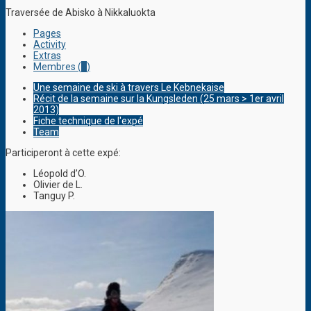
Traversée de Abisko à Nikkaluokta
Pages
Activity
Extras
Membres (
1
)
Une semaine de ski à travers Le Kebnekaise
Récit de la semaine sur la Kungsleden (25 mars > 1er avril
2013)
Fiche technique de l'expé
Team
Participeront à cette expé:
Léopold d’O.
Olivier de L.
Tanguy P.