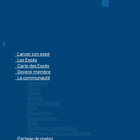
Lancer son expé
Les Expés
Carte des Expés
Devenir membre
La communauté
Historique
Récits
Videos
Agenda
Carnets d’Expés
Films
Newsletters
Revue littéraire
ASBL
Agenda des réservations
Séminaire Cap Expé à HEC Liège
Partage de matos