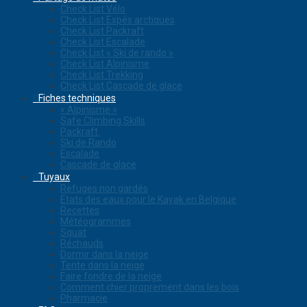
Check List Vélo
Check List Expés arctiques
Check List Packraft
Check List Escalade
Check List « Ski de rando »
Check List Alpinisme
Check List Trekking
Check List Cascade de glace
Fiches techniques
« Alpinisme »
Safe Climbing Skills
Packraft
Ski de Rando
Escalade
Cascade de glace
Tuyaux
Refuges non gardés
Etats des eaux pour le Kayak en Belgique
Recettes
Météogrammes
Squat
Réchauds
Dormir dans la neige
Tente dans la neige
Faire fondre de la neige
Comment chier proprement dans les bois
Pharmacie