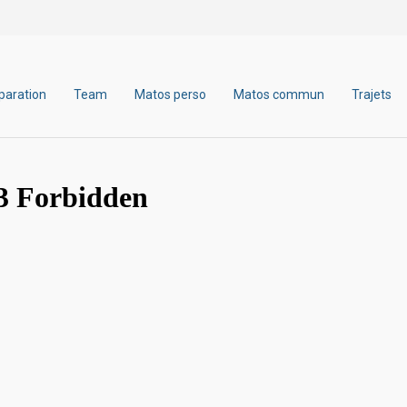
paration
Team
Matos perso
Matos commun
Trajets