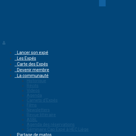
Lancer son expé
Les Expés
Carte des Expés
Devenir membre
La communauté
Historique
Récits
Videos
Agenda
Carnets d’Expés
Films
Newsletters
Revue littéraire
ASBL
Agenda des réservations
Séminaire Cap Expé à HEC Liège
Partage de matos