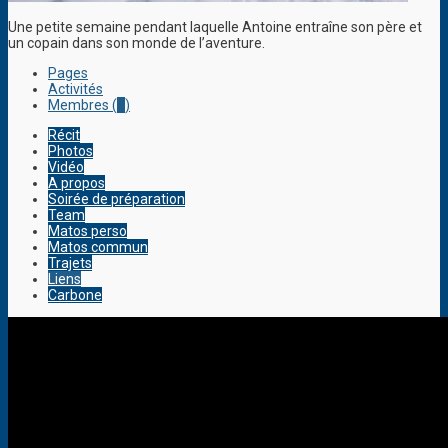
Une petite semaine pendant laquelle Antoine entraîne son père et
un copain dans son monde de l’aventure.
Pages
Activités
Membres (
3
)
Récit
Photos
Vidéo
A propos
Soirée de préparation
Team
Matos perso
Matos commun
Trajets
Liens
Carbone