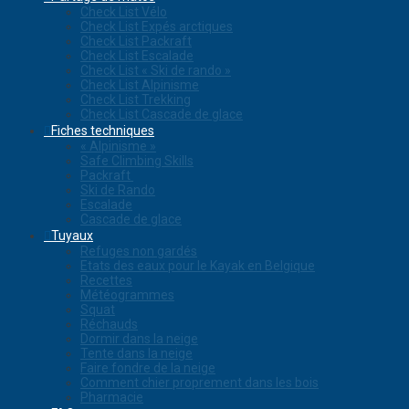
Check List Vélo
Check List Expés arctiques
Check List Packraft
Check List Escalade
Check List « Ski de rando »
Check List Alpinisme
Check List Trekking
Check List Cascade de glace
Fiches techniques
« Alpinisme »
Safe Climbing Skills
Packraft
Ski de Rando
Escalade
Cascade de glace
Tuyaux
Refuges non gardés
Etats des eaux pour le Kayak en Belgique
Recettes
Météogrammes
Squat
Réchauds
Dormir dans la neige
Tente dans la neige
Faire fondre de la neige
Comment chier proprement dans les bois
Pharmacie