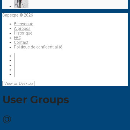
Capexpe © 2026
Bienvenue
A propos
Historique
FAQ
Contact
Politique de confidentialité
User Groups
@