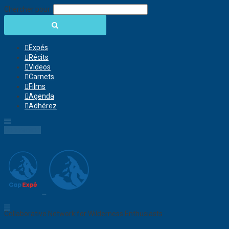
Chercher pour:
Expés
Récits
Videos
Carnets
Films
Agenda
Adhérez
Connection
Collaborative Network for Wilderness Enthusiasts