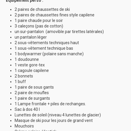
Equipement perso :
2 paires de chaussettes de ski
2 paires de chaussettes fines style capilene
1 paire chaude pour le soir
3 caleçons (pas de cotton)
un sur-pantalon (amovible par tirettes latérales)
un pantalon léger
2 sous-vêtements techniques haut
1 sous-vêtement technique bas
1 bodywarmer (polaire sans manche)
1 doudounne
1 veste gore-tex
1 cagoule capilene
2 bonnets
1 buff
1 paire de sous gants
2 paire de moufles
1 paire de surgants
1 Lampe frontale + piles de rechanges.
Sac à dos 40 l
Lunettes de soleil (niveau 4 lunettes de glacier)
Masque de ski pour les jours de grand vent
Mouchoirs