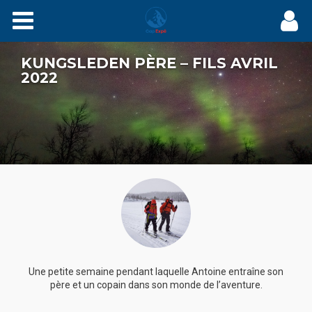
Expés
KUNGSLEDEN PÈRE – FILS AVRIL
Récits
2022
Videos
Carnets
Films
Agenda
Adhérez
Une petite semaine pendant laquelle Antoine entraîne son
père et un copain dans son monde de l’aventure.