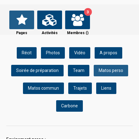
3
Pages
Activités
Membres (
)
Récit
Photos
Vidéo
A propos
Soirée de préparation
Team
Matos perso
Matos commun
Trajets
Liens
Carbone