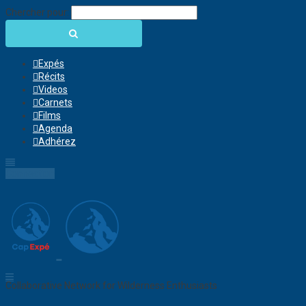
Chercher pour:
Expés
Récits
Videos
Carnets
Films
Agenda
Adhérez
Connection
Collaborative Network for Wilderness Enthusiasts