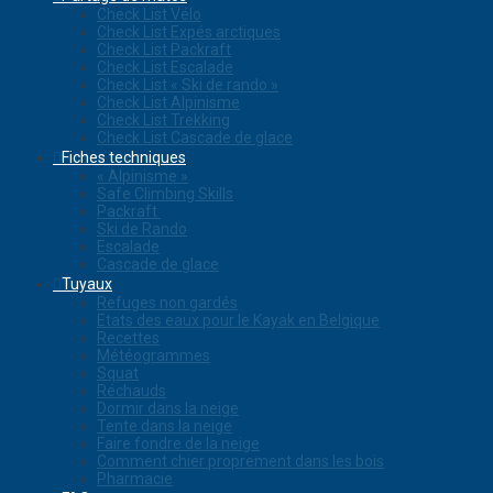
Check List Vélo
Check List Expés arctiques
Check List Packraft
Check List Escalade
Check List « Ski de rando »
Check List Alpinisme
Check List Trekking
Check List Cascade de glace
Fiches techniques
« Alpinisme »
Safe Climbing Skills
Packraft
Ski de Rando
Escalade
Cascade de glace
Tuyaux
Refuges non gardés
Etats des eaux pour le Kayak en Belgique
Recettes
Météogrammes
Squat
Réchauds
Dormir dans la neige
Tente dans la neige
Faire fondre de la neige
Comment chier proprement dans les bois
Pharmacie