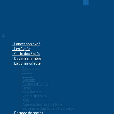
Lancer son expé
Les Expés
Carte des Expés
Devenir membre
La communauté
Historique
Récits
Videos
Agenda
Carnets d’Expés
Films
Newsletters
Revue littéraire
ASBL
Agenda des réservations
Séminaire Cap Expé à HEC Liège
Partage de matos