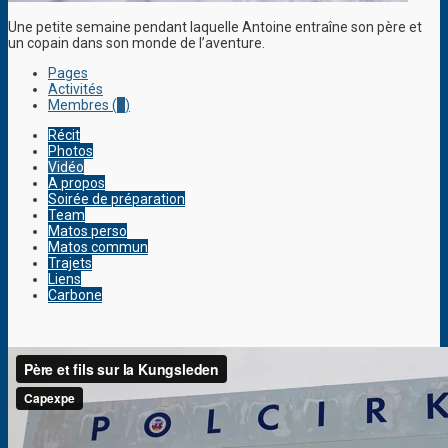
Une petite semaine pendant laquelle Antoine entraîne son père et
un copain dans son monde de l’aventure.
Pages
Activités
Membres (
3
)
Récit
Photos
Vidéo
A propos
Soirée de préparation
Team
Matos perso
Matos commun
Trajets
Liens
Carbone