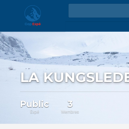
LA KUNGSLED
Public
3
Expé
Membres