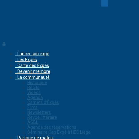
Lancer son expé
Les Expés
Carte des Expés
Devenir membre
La communauté
Historique
Récits
Videos
Agenda
Carnets d’Expés
Films
Newsletters
Revue littéraire
ASBL
Agenda des réservations
Séminaire Cap Expé à HEC Liège
Partage de matos