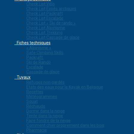
Check List Vélo
Check List Expés arctiques
Check List Packraft
Check List Escalade
Check List « Ski de rando »
Check List Alpinisme
Check List Trekking
Check List Cascade de glace
Fiches techniques
« Alpinisme »
Safe Climbing Skills
Packraft
Ski de Rando
Escalade
Cascade de glace
Tuyaux
Refuges non gardés
Etats des eaux pour le Kayak en Belgique
Recettes
Météogrammes
Squat
Réchauds
Dormir dans la neige
Tente dans la neige
Faire fondre de la neige
Comment chier proprement dans les bois
Pharmacie