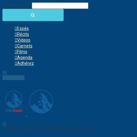
Chercher pour:
Expés
Récits
Videos
Carnets
Films
Agenda
Adhérez
Connection
Collaborative Network for Wilderness Enthusiasts