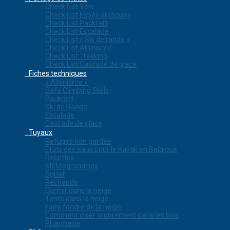
Check List Vélo
Check List Expés arctiques
Check List Packraft
Check List Escalade
Check List « Ski de rando »
Check List Alpinisme
Check List Trekking
Check List Cascade de glace
Fiches techniques
« Alpinisme »
Safe Climbing Skills
Packraft
Ski de Rando
Escalade
Cascade de glace
Tuyaux
Refuges non gardés
Etats des eaux pour le Kayak en Belgique
Recettes
Météogrammes
Squat
Réchauds
Dormir dans la neige
Tente dans la neige
Faire fondre de la neige
Comment chier proprement dans les bois
Pharmacie