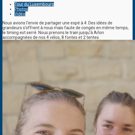
Tour du Luxembourg
Photos
Vidéo
Nous avions l’envie de partager une expé à 4. Des idées de
grandeurs s’offrent à nous mais faute de congés en même temps,
le timing est serré. Nous prenons le train jusqu’à Arlon
accompagnées de nos 4 vélos, 8 fontes et 2 tentes.