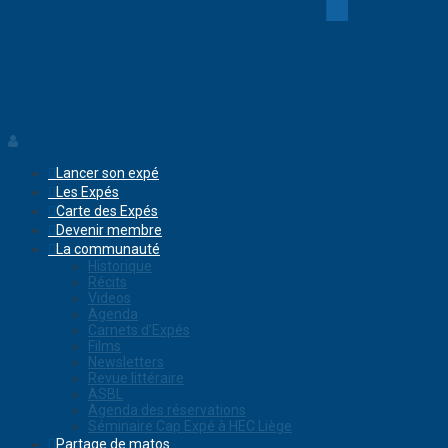
Lancer son expé
Les Expés
Carte des Expés
Devenir membre
La communauté
Historique
Récits
Videos
Agenda
Carnets d’Expés
Films
Newsletters
Revue littéraire
ASBL
Agenda des réservations
Séminaire Cap Expé à HEC Liège
Partage de matos