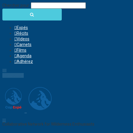
Chercher pour:
Expés
Récits
Videos
Carnets
Films
Agenda
Adhérez
Connection
Collaborative Network for Wilderness Enthusiasts