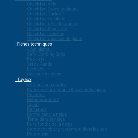
Check List Vélo
Check List Expés arctiques
Check List Packraft
Check List Escalade
Check List « Ski de rando »
Check List Alpinisme
Check List Trekking
Check List Cascade de glace
Fiches techniques
« Alpinisme »
Safe Climbing Skills
Packraft
Ski de Rando
Escalade
Cascade de glace
Tuyaux
Refuges non gardés
Etats des eaux pour le Kayak en Belgique
Recettes
Météogrammes
Squat
Réchauds
Dormir dans la neige
Tente dans la neige
Faire fondre de la neige
Comment chier proprement dans les bois
Pharmacie