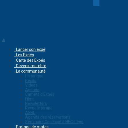
Lancer son expé
Les Expés
Carte des Expés
Devenir membre
La communauté
Historique
Récits
Videos
Agenda
Carnets d’Expés
Films
Newsletters
Revue littéraire
ASBL
Agenda des réservations
Séminaire Cap Expé à HEC Liège
Partage de matos