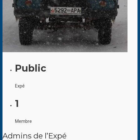
Public
Expé
1
Membre
Admins de l’Expé