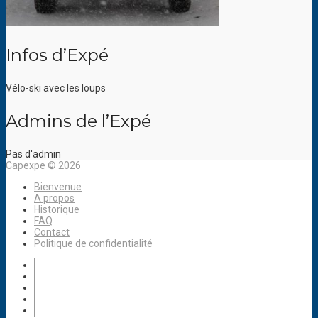
Infos d’Expé
Vélo-ski avec les loups
Admins de l’Expé
Pas d'admin
Capexpe © 2026
Bienvenue
A propos
Historique
FAQ
Contact
Politique de confidentialité