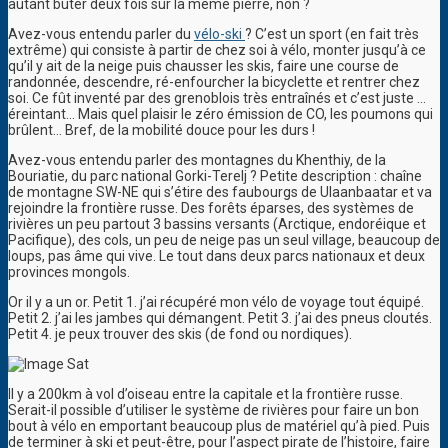
autant buter deux fois sur la même pierre, non ?
Avez-vous entendu parler du
vélo-ski
? C’est un sport (en fait très
extrême) qui consiste à partir de chez soi à vélo, monter jusqu’à ce
qu’il y ait de la neige puis chausser les skis, faire une course de
randonnée, descendre, ré-enfourcher la bicyclette et rentrer chez
soi. Ce fût inventé par des grenoblois très entraînés et c’est juste …
éreintant… Mais quel plaisir le zéro émission de CO, les poumons qui
brûlent… Bref, de la mobilité douce pour les durs !
Avez-vous entendu parler des montagnes du Khenthiy, de la
Bouriatie, du parc national Gorki-Terelj ? Petite description : chaîne
de montagne SW-NE qui s’étire des faubourgs de Ulaanbaatar et va
rejoindre la frontière russe. Des forêts éparses, des systèmes de
rivières un peu partout 3 bassins versants (Arctique, endoréique et
Pacifique), des cols, un peu de neige pas un seul village, beaucoup de
loups, pas âme qui vive. Le tout dans deux parcs nationaux et deux
provinces mongols.
Or il y a un or. Petit 1. j’ai récupéré mon vélo de voyage tout équipé.
Petit 2. j’ai les jambes qui démangent. Petit 3. j’ai des pneus cloutés.
Petit 4. je peux trouver des skis (de fond ou nordiques).
Il y a 200km à vol d’oiseau entre la capitale et la frontière russe.
Serait-il possible d’utiliser le système de rivières pour faire un bon
bout à vélo en emportant beaucoup plus de matériel qu’à pied. Puis
de terminer à ski et peut-être, pour l’aspect pirate de l’histoire, faire