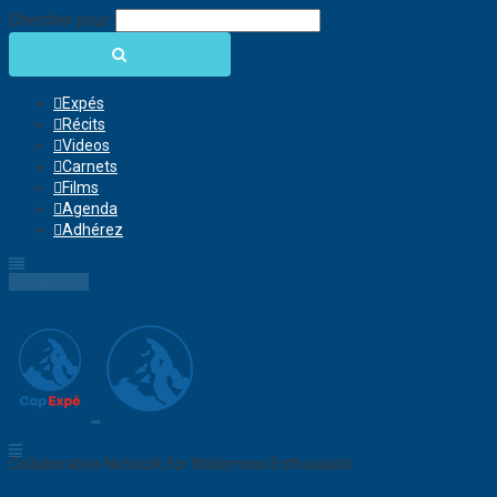
Chercher pour:
Expés
Récits
Videos
Carnets
Films
Agenda
Adhérez
Connection
Collaborative Network for Wilderness Enthusiasts