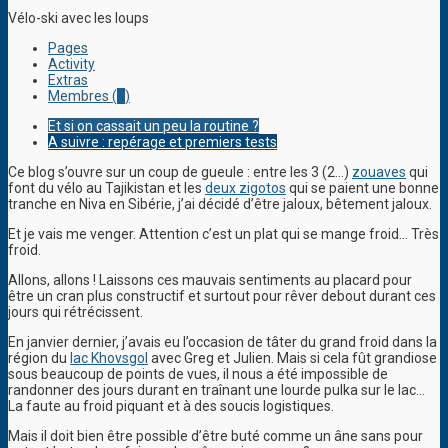
Vélo-ski avec les loups
Pages
Activity
Extras
Membres (
1
)
Et si on cassait un peu la routine ?
A suivre : repérage et premiers tests
Ce blog s’ouvre sur un coup de gueule : entre les 3 (2…)
zouaves
qui
font du vélo au Tajikistan et les
deux zigotos
qui se paient une bonne
tranche en Niva en Sibérie, j’ai décidé d’être jaloux, bêtement jaloux.
Et je vais me venger. Attention c’est un plat qui se mange froid… Très
froid.
Allons, allons ! Laissons ces mauvais sentiments au placard pour
être un cran plus constructif et surtout pour rêver debout durant ces
jours qui rétrécissent.
En janvier dernier, j’avais eu l’occasion de tâter du grand froid dans la
région du
lac Khovsgol
avec Greg et Julien. Mais si cela fût grandiose
sous beaucoup de points de vues, il nous a été impossible de
randonner des jours durant en traînant une lourde pulka sur le lac…
La faute au froid piquant et à des soucis logistiques.
Mais il doit bien être possible d’être buté comme un âne sans pour