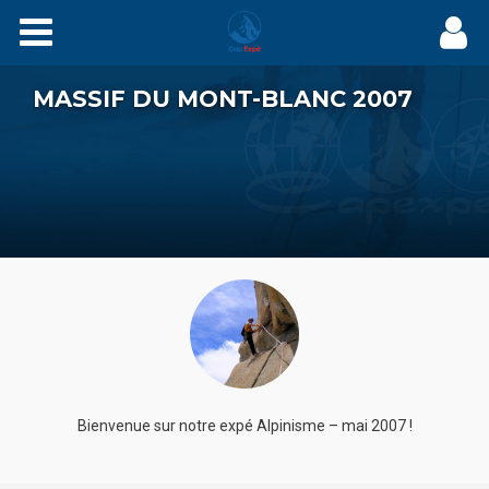
Expés
MASSIF DU MONT-BLANC 2007
Récits
Videos
Carnets
Films
Agenda
Adhérez
Bienvenue sur notre expé Alpinisme – mai 2007 !