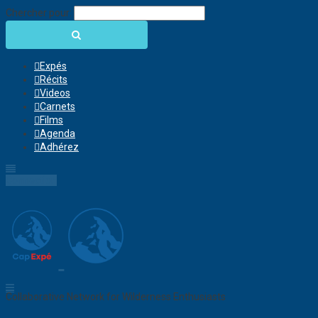
Chercher pour:
Expés
Récits
Videos
Carnets
Films
Agenda
Adhérez
Connection
Collaborative Network for Wilderness Enthusiasts