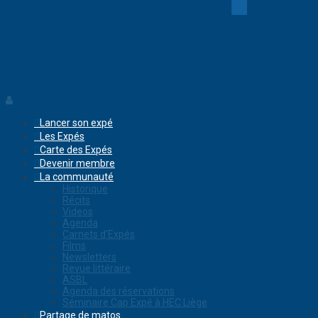
Lancer son expé
Les Expés
Carte des Expés
Devenir membre
La communauté
Historique
Récits
Videos
Agenda
Carnets d’Expés
Films
Newsletters
Revue littéraire
ASBL
Agenda des réservations
Séminaire Cap Expé à HEC Liège
Partage de matos