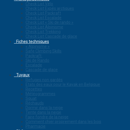
Check List Vélo
Check List Expés arctiques
Check List Packraft
Check List Escalade
Check List « Ski de rando »
Check List Alpinisme
Check List Trekking
Check List Cascade de glace
Fiches techniques
« Alpinisme »
Safe Climbing Skills
Packraft
Ski de Rando
Escalade
Cascade de glace
Tuyaux
Refuges non gardés
Etats des eaux pour le Kayak en Belgique
Recettes
Météogrammes
Squat
Réchauds
Dormir dans la neige
Tente dans la neige
Faire fondre de la neige
Comment chier proprement dans les bois
Pharmacie