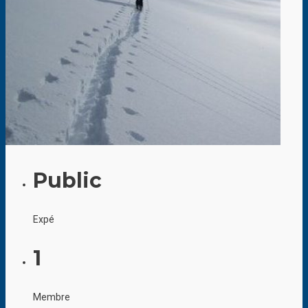
Public
Expé
1
Membre