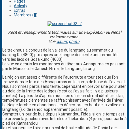
Pages
Activity
Extras
Membres (
1
)
Récit et renseignements techniques sur une expédition au Népal
vraiment sympa.
Voir
album photo
.
Le trek nous a conduit de la vallée du langtang au sommet du
kianjing RI (4800) puis apres une longue descente une remontée
vers les lacs de Gosaikund (4600).
La vue va depuis les montagnes du tibet aux Annapurna en passant
par le Manaslu, le Ganesh Himal, le Langtang Lirung.
La région est assez différente de l’autoroute à touristes que l’on
trouve dans le tour des Annapurnas ou le camp de base de l’everest.
Nous sommes partis sans tente, cependant en prévoir une pour aller
au dela de la limite des lodges (c’est ce j’avais fait il y a plusieurs
années). La période d’après mousson offre un climat idéal, ciel clair,
températures clémentes se raffraichissant avec l’arrivée de l’hiver.
La Neige tombe en abondance en décembre en haut de la vallée du
langtang (ski de rando apparemment possible).
Compter un jour de bus depuis katmandou, l’ideal si on le temps est
de prevoir la jonction avec le trek de l’helambou (4 jours) pour partir à
pied de Katmandou.
le retour peut se faire par un col de haute altitude (le Ganja La –