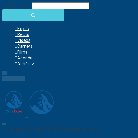
Chercher pour:
Expés
Récits
Videos
Carnets
Films
Agenda
Adhérez
Connection
Collaborative Network for Wilderness Enthusiasts