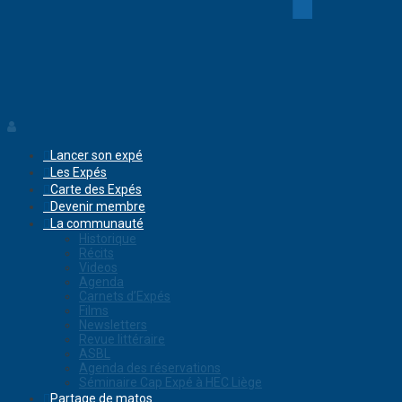
Lancer son expé
Les Expés
Carte des Expés
Devenir membre
La communauté
Historique
Récits
Videos
Agenda
Carnets d’Expés
Films
Newsletters
Revue littéraire
ASBL
Agenda des réservations
Séminaire Cap Expé à HEC Liège
Partage de matos