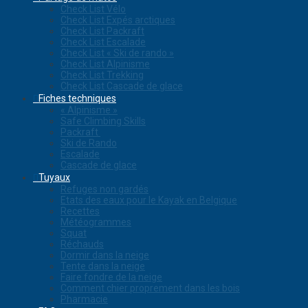
Check List Vélo
Check List Expés arctiques
Check List Packraft
Check List Escalade
Check List « Ski de rando »
Check List Alpinisme
Check List Trekking
Check List Cascade de glace
Fiches techniques
« Alpinisme »
Safe Climbing Skills
Packraft
Ski de Rando
Escalade
Cascade de glace
Tuyaux
Refuges non gardés
Etats des eaux pour le Kayak en Belgique
Recettes
Météogrammes
Squat
Réchauds
Dormir dans la neige
Tente dans la neige
Faire fondre de la neige
Comment chier proprement dans les bois
Pharmacie