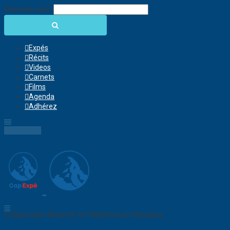
Chercher pour:
Expés
Récits
Videos
Carnets
Films
Agenda
Adhérez
Connection
Collaborative Network for Wilderness Enthusiasts