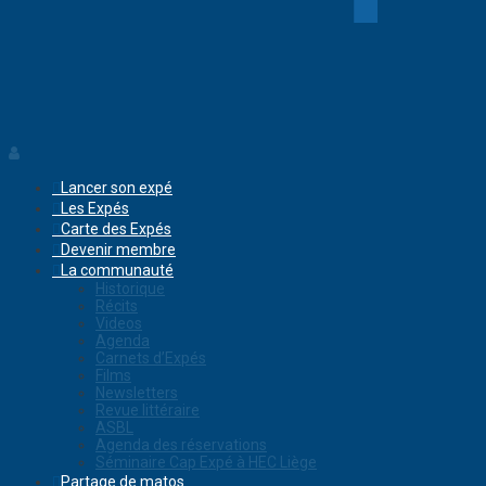
Lancer son expé
Les Expés
Carte des Expés
Devenir membre
La communauté
Historique
Récits
Videos
Agenda
Carnets d’Expés
Films
Newsletters
Revue littéraire
ASBL
Agenda des réservations
Séminaire Cap Expé à HEC Liège
Partage de matos