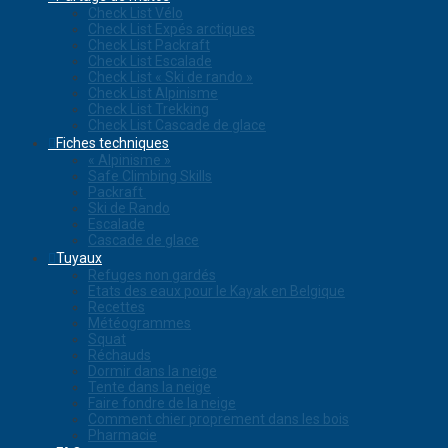
Check List Vélo
Check List Expés arctiques
Check List Packraft
Check List Escalade
Check List « Ski de rando »
Check List Alpinisme
Check List Trekking
Check List Cascade de glace
Fiches techniques
« Alpinisme »
Safe Climbing Skills
Packraft
Ski de Rando
Escalade
Cascade de glace
Tuyaux
Refuges non gardés
Etats des eaux pour le Kayak en Belgique
Recettes
Météogrammes
Squat
Réchauds
Dormir dans la neige
Tente dans la neige
Faire fondre de la neige
Comment chier proprement dans les bois
Pharmacie