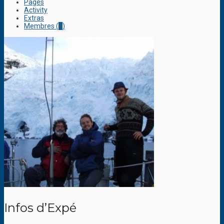
Pages
Activity
Extras
Membres (
1
)
Infos d’Expé