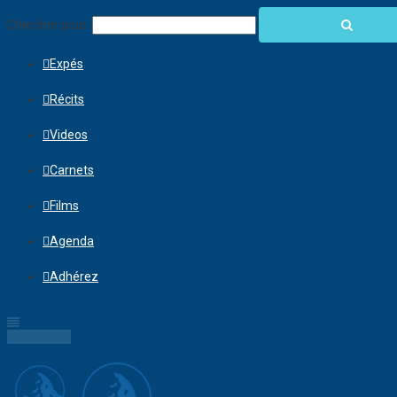
Chercher pour:
Expés
Récits
Videos
Carnets
Films
Agenda
Adhérez
Connection