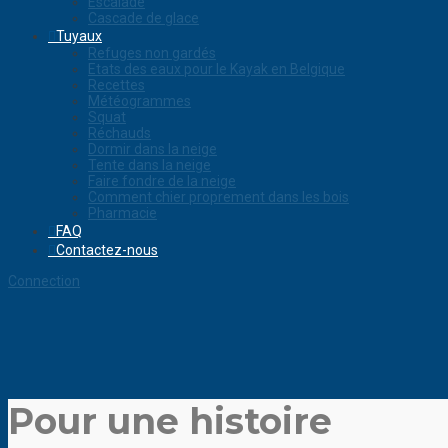
Escalade
Cascade de glace
Tuyaux
Refuges non gardés
Etats des eaux pour le Kayak en Belgique
Recettes
Météogrammes
Squat
Réchauds
Dormir dans la neige
Tente dans la neige
Faire fondre de la neige
Comment chier proprement dans les bois
Pharmacie
FAQ
Contactez-nous
Connection
Pour une histoire