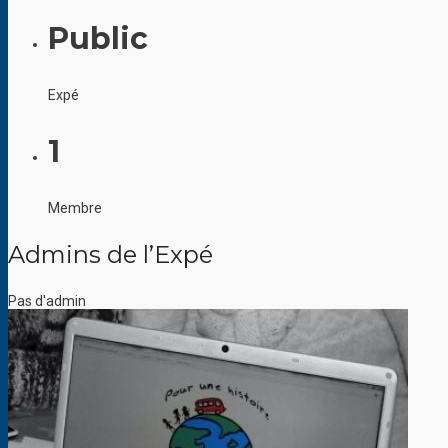
Public
Expé
1
Membre
Admins de l’Expé
Pas d'admin