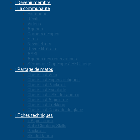
Devenir membre
La communauté
Historique
Récits
Videos
Agenda
Carnets d’Expés
Films
Newsletters
Revue littéraire
ASBL
Agenda des réservations
Séminaire Cap Expé à HEC Liège
Partage de matos
Check List Vélo
Check List Expés arctiques
Check List Packraft
Check List Escalade
Check List « Ski de rando »
Check List Alpinisme
Check List Trekking
Check List Cascade de glace
Fiches techniques
« Alpinisme »
Safe Climbing Skills
Packraft
Ski de Rando