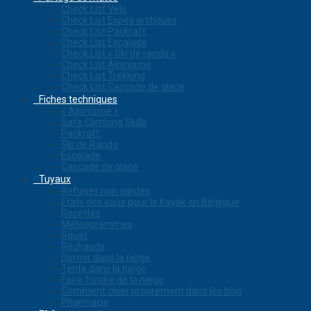
Check List Vélo
Check List Expés arctiques
Check List Packraft
Check List Escalade
Check List « Ski de rando »
Check List Alpinisme
Check List Trekking
Check List Cascade de glace
Fiches techniques
« Alpinisme »
Safe Climbing Skills
Packraft
Ski de Rando
Escalade
Cascade de glace
Tuyaux
Refuges non gardés
Etats des eaux pour le Kayak en Belgique
Recettes
Météogrammes
Squat
Réchauds
Dormir dans la neige
Tente dans la neige
Faire fondre de la neige
Comment chier proprement dans les bois
Pharmacie