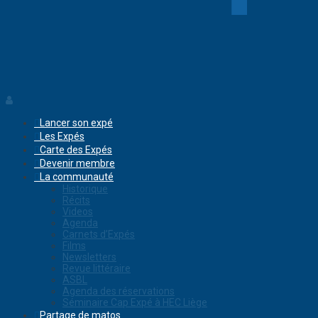
Lancer son expé
Les Expés
Carte des Expés
Devenir membre
La communauté
Historique
Récits
Videos
Agenda
Carnets d’Expés
Films
Newsletters
Revue littéraire
ASBL
Agenda des réservations
Séminaire Cap Expé à HEC Liège
Partage de matos