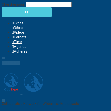
Chercher pour:
Expés
Récits
Videos
Carnets
Films
Agenda
Adhérez
Connection
Collaborative Network for Wilderness Enthusiasts