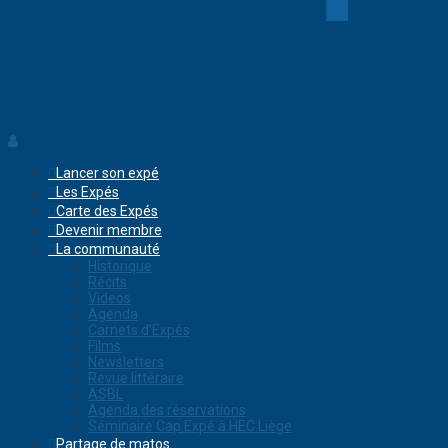
Lancer son expé
Les Expés
Carte des Expés
Devenir membre
La communauté
Historique
Récits
Videos
Agenda
Carnets d’Expés
Films
Newsletters
Revue littéraire
ASBL
Agenda des réservations
Séminaire Cap Expé à HEC Liège
Partage de matos