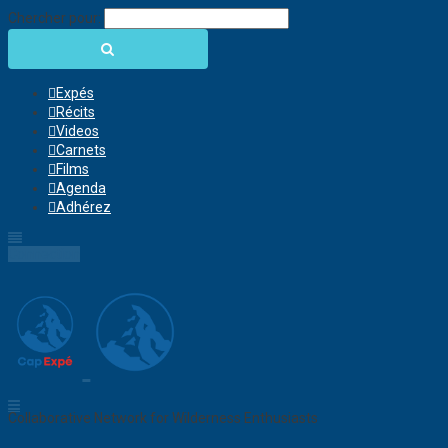
Chercher pour:
Expés
Récits
Videos
Carnets
Films
Agenda
Adhérez
Connection
Collaborative Network for Wilderness Enthusiasts