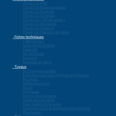
Check List Vélo
Check List Expés arctiques
Check List Packraft
Check List Escalade
Check List « Ski de rando »
Check List Alpinisme
Check List Trekking
Check List Cascade de glace
Fiches techniques
« Alpinisme »
Safe Climbing Skills
Packraft
Ski de Rando
Escalade
Cascade de glace
Tuyaux
Refuges non gardés
Etats des eaux pour le Kayak en Belgique
Recettes
Météogrammes
Squat
Réchauds
Dormir dans la neige
Tente dans la neige
Faire fondre de la neige
Comment chier proprement dans les bois
Pharmacie