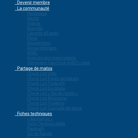
Devenir membre
La communauté
Historique
Récits
Videos
Agenda
Carnets d’Expés
Films
Newsletters
Revue littéraire
ASBL
Agenda des réservations
Séminaire Cap Expé à HEC Liège
Partage de matos
Check List Vélo
Check List Expés arctiques
Check List Packraft
Check List Escalade
Check List « Ski de rando »
Check List Alpinisme
Check List Trekking
Check List Cascade de glace
Fiches techniques
« Alpinisme »
Safe Climbing Skills
Packraft
Ski de Rando