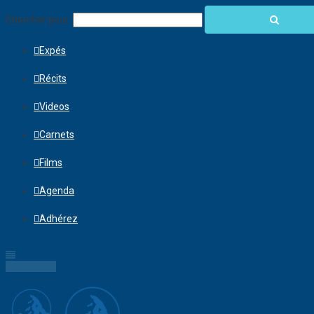
Chercher pour:
Expés
Récits
Videos
Carnets
Films
Agenda
Adhérez
Connection