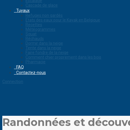
Escalade
Cascade de glace
Tuyaux
Refuges non gardés
Etats des eaux pour le Kayak en Belgique
Recettes
Météogrammes
Squat
Réchauds
Dormir dans la neige
Tente dans la neige
Faire fondre de la neige
Comment chier proprement dans les bois
Pharmacie
FAQ
Contactez-nous
Connection
Randonnées et découver