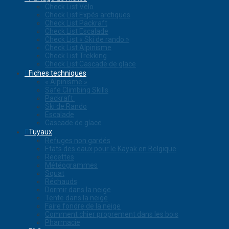
Check List Vélo
Check List Expés arctiques
Check List Packraft
Check List Escalade
Check List « Ski de rando »
Check List Alpinisme
Check List Trekking
Check List Cascade de glace
Fiches techniques
« Alpinisme »
Safe Climbing Skills
Packraft
Ski de Rando
Escalade
Cascade de glace
Tuyaux
Refuges non gardés
Etats des eaux pour le Kayak en Belgique
Recettes
Météogrammes
Squat
Réchauds
Dormir dans la neige
Tente dans la neige
Faire fondre de la neige
Comment chier proprement dans les bois
Pharmacie