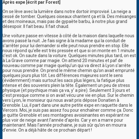
Après expe [écrit par Forest]
On se lève avec la lumière dans notre dortoir improvisé.
La neige a
cessé de tomber. Quelques oiseaux chantent ça et là. Des mésanges
et des moineaux, mais pas de gypaète barbu, à notre plus grand
désespoir. Il fait beau. Il fait chaud.
Une voiture passe en vitesse à côté de la maison dans laquelle nous
avons passé la nuit. Je fais signe à la madame qui la conduit de
s’arrêter pour lui demander si elle peut nous prendre en stop. Elle
nous répond qu’elle est très pressée et que si on monte en 1 minute
c’est ok. On saute dans la voiture. Quelques minutes plus tard, on est
à La Grave comme par magie. On attend 20 minutes et paf de
nouveau comme par magie quelqu’un qui va direct à Lyon s’arrête
pour nous prendre. On prend le même chemin qu’on avait emprunté
quelques jours plus tôt. Les différences majeures sont le sens
(évidemment) mais surtout les sacs plus légers, la fatigue plus
intense et des souvenirs plein la tête. Également un peu de stress
physique (et psychique mais ça va, y’ a pire). Seulement 3 jours et
c’est presque comme si on avait vécu une vie en plus. Sur le chemin
vers Lyon, le monsieur qui nous avait pris dépose Donatien à
Grenoble. Lui, il part dans une autre petite expe en raquette dans le
Vercors. Moi, je suis pas assez fou pour enchaîner comme ça. Donc
je quitte Grenoble et ses montagnes avoisinantes en espérant ne
plus voir de neige avant l’année d’après. Car y en a marre pour
maintenant. Mais l’année prochaine, je suis sûr qu’on en mourra
d’envie. On a déjà hâte de ce prochain départ !