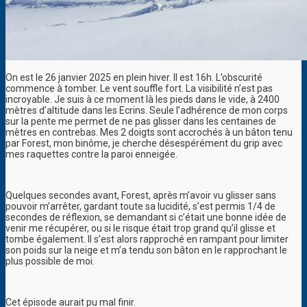
On est le 26 janvier 2025 en plein hiver. Il est 16h. L’obscurité
commence à tomber. Le vent souffle fort. La visibilité n’est pas
incroyable. Je suis à ce moment là les pieds dans le vide, à 2400
mètres d’altitude dans les Ecrins. Seule l’adhérence de mon corps
sur la pente me permet de ne pas glisser dans les centaines de
mètres en contrebas. Mes 2 doigts sont accrochés à un bâton tenu
par Forest, mon binôme, je cherche désespérément du grip avec
mes raquettes contre la paroi enneigée.
Quelques secondes avant, Forest, après m’avoir vu glisser sans
pouvoir m’arrêter, gardant toute sa lucidité, s’est permis 1/4 de
secondes de réflexion, se demandant si c’était une bonne idée de
venir me récupérer, ou si le risque était trop grand qu’il glisse et
tombe également. Il s’est alors rapproché en rampant pour limiter
son poids sur la neige et m’a tendu son bâton en le rapprochant le
plus possible de moi.
Cet épisode aurait pu mal finir.