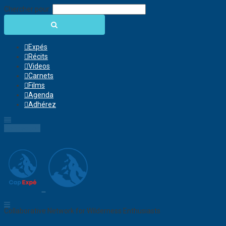
Chercher pour:
Expés
Récits
Videos
Carnets
Films
Agenda
Adhérez
Connection
Collaborative Network for Wilderness Enthusiasts