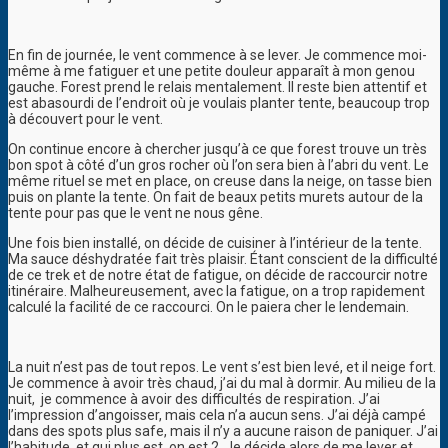
En fin de journée, le vent commence à se lever. Je commence moi-
même à me fatiguer et une petite douleur apparaît à mon genou
gauche. Forest prend le relais mentalement. Il reste bien attentif et
est abasourdi de l’endroit où je voulais planter tente, beaucoup trop
à découvert pour le vent.
On continue encore à chercher jusqu’à ce que forest trouve un très
bon spot à côté d’un gros rocher où l’on sera bien à l’abri du vent. Le
même rituel se met en place, on creuse dans la neige, on tasse bien
puis on plante la tente. On fait de beaux petits murets autour de la
tente pour pas que le vent ne nous gêne.
Une fois bien installé, on décide de cuisiner à l’intérieur de la tente.
Ma sauce déshydratée fait très plaisir. Étant conscient de la difficulté
de ce trek et de notre état de fatigue, on décide de raccourcir notre
itinéraire. Malheureusement, avec la fatigue, on a trop rapidement
calculé la facilité de ce raccourci. On le paiera cher le lendemain.
La nuit n’est pas de tout repos. Le vent s’est bien levé, et il neige fort.
Je commence à avoir très chaud, j’ai du mal à dormir. Au milieu de la
nuit, je commence à avoir des difficultés de respiration. J’ai
l’impression d’angoisser, mais cela n’a aucun sens. J’ai déjà campé
dans des spots plus safe, mais il n’y a aucune raison de paniquer. J’ai
l’habitude, et qui plus est, on est 2. Je décide alors de me lever et