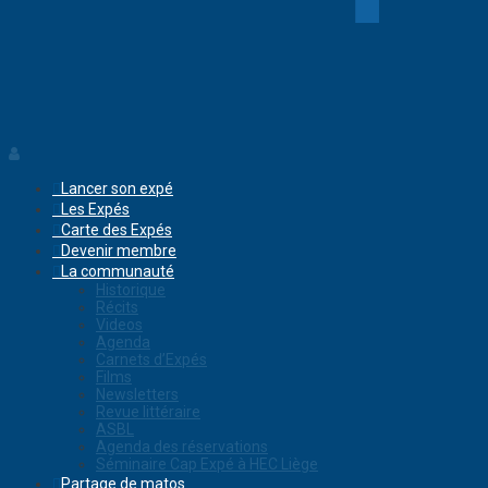
Lancer son expé
Les Expés
Carte des Expés
Devenir membre
La communauté
Historique
Récits
Videos
Agenda
Carnets d’Expés
Films
Newsletters
Revue littéraire
ASBL
Agenda des réservations
Séminaire Cap Expé à HEC Liège
Partage de matos