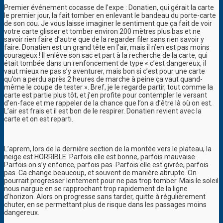
Premier événement cocasse de l’expe : Donatien, qui gérait la carte
le premier jour, la fait tomber en enlevant le bandeau du porte-carte
de son cou. Je vous laisse imaginer le sentiment que ça fait de voir
votre carte glisser et tomber environ 200 mètres plus bas et ne
savoir rien faire d’autre que de la regarder filer sans rien savoir y
faire. Donatien est un grand tête en l’air, mais il n’en est pas moins
courageux ! Il enlève son sac et part à la recherche de la carte, qui
était tombée dans un renfoncement de type « c’est dangereux, il
vaut mieux ne pas s’y aventurer, mais bon si c’est pour une carte
qu’on a perdu après 2 heures de marche à peine ça vaut quand-
même le coupe de tester ». Bref, je le regarde partir, tout comme la
carte est partie plus tôt, et j’en profite pour contempler le versant
d’en-face et me rappeler de la chance que l’on a d’être là où on est.
L’air est frais et il est bon de le respirer. Donatien revient avec la
carte et on est reparti.
L’aprem, lors de la dernière section de la montée vers le plateau, la
neige est HORRIBLE. Parfois elle est bonne, parfois mauvaise.
Parfois on s’y enfonce, parfois pas. Parfois elle est givrée, parfois
pas. Ca change beaucoup, et souvent de manière abrupte. On
pourrait progresser lentement pour ne pas trop tomber. Mais le soleil
nous nargue en se rapprochant trop rapidement de la ligne
d’horizon. Alors on progresse sans tarder, quitte à régulièrement
chuter, en se permettant plus de risque dans les passages moins
dangereux.