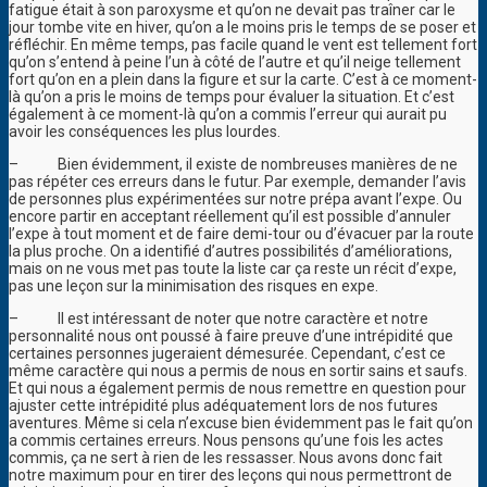
fatigue était à son paroxysme et qu’on ne devait pas traîner car le
jour tombe vite en hiver, qu’on a le moins pris le temps de se poser et
réfléchir. En même temps, pas facile quand le vent est tellement fort
qu’on s’entend à peine l’un à côté de l’autre et qu’il neige tellement
fort qu’on en a plein dans la figure et sur la carte. C’est à ce moment-
là qu’on a pris le moins de temps pour évaluer la situation. Et c’est
également à ce moment-là qu’on a commis l’erreur qui aurait pu
avoir les conséquences les plus lourdes.
–
Bien évidemment, il existe de nombreuses manières de ne
pas répéter ces erreurs dans le futur. Par exemple, demander l’avis
de personnes plus expérimentées sur notre prépa avant l’expe. Ou
encore partir en acceptant réellement qu’il est possible d’annuler
l’expe à tout moment et de faire demi-tour ou d’évacuer par la route
la plus proche. On a identifié d’autres possibilités d’améliorations,
mais on ne vous met pas toute la liste car ça reste un récit d’expe,
pas une leçon sur la minimisation des risques en expe.
–
Il est intéressant de noter que notre caractère et notre
personnalité nous ont poussé à faire preuve d’une intrépidité que
certaines personnes jugeraient démesurée. Cependant, c’est ce
même caractère qui nous a permis de nous en sortir sains et saufs.
Et qui nous a également permis de nous remettre en question pour
ajuster cette intrépidité plus adéquatement lors de nos futures
aventures. Même si cela n’excuse bien évidemment pas le fait qu’on
a commis certaines erreurs. Nous pensons qu’une fois les actes
commis, ça ne sert à rien de les ressasser. Nous avons donc fait
notre maximum pour en tirer des leçons qui nous permettront de