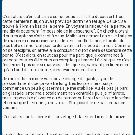
C’est alors qu’on est arrivé sur un beau col, fort à découvert. Pour
cette dernière nuit, on avait prévu de dormir en refuge. Celui-ci se
trouve à 3 km en bas de la pente. En voyant la raideur de la pente, je
me dis directement “impossible de la descendre”. On check alors si
d’autres options s’offrent à nous. Malheureusement on ne le fait pas
de manière consciencieuse car le vent souffle, la neige tombe de
plus belle et il ne faut pas tarder avant la tombée de la nuit. Comme
on se précipite, on arrive à la conclusion qu’on devra descendre cette
pente. C’est alors, en tout cas pour ma part, que je commence à
prendre tous les éléments en compte qui tendent à dire que ce n’est
finalement pas une si mauvaise idée que ça, sachant pertinemment
qu’au fond de moi-même, c’est évidemment faux.
Je me mets en mode warrior. Je change de gants, ayant le
pressentiment que ça va être long. Dès les premiers pas je
commence un peu à glisser mais je me stabilise. Au 4e pas, je pars
en glissade lente mais totalement non contrôlée puis je m’arrête,
mais impossible d’avance ou de remonter. Forest voit toute la scène
et remarque bien que ça ne va pas être possible de passer par ce
versant.
C’est alors que la scène de sauvetage totalement irréaliste arrive.
Le plus flippant dans cette situation, c’est la perte de contrôle totale.