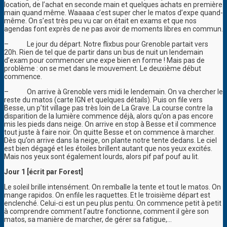
location, de l’achat en seconde main et quelques achats en première
main quand même. Waaaaa c’est super cher le matos d’expe quand-
même. On s’est très peu vu car on était en exams et que nos
agendas font exprès de ne pas avoir de moments libres en commun.
–
Le jour du départ. Notre flixbus pour Grenoble partait vers
20h. Rien de tel que de partir dans un bus de nuit un lendemain
d’exam pour commencer une expe bien en forme ! Mais pas de
problème : on se met dans le mouvement. Le deuxième début
commence.
–
On arrive à Grenoble vers midi le lendemain. On va chercher le
reste du matos (carte IGN et quelques détails). Puis on file vers
Besse, un p’tit village pas très loin de La Grave. La course contre la
disparition de la lumière commence déjà, alors qu’on a pas encore
mis les pieds dans neige. On arrive en stop à Besse et il commence
tout juste à faire noir. On quitte Besse et on commence à marcher.
Dès qu’on arrive dans la neige, on plante notre tente dedans. Le ciel
est bien dégagé et les étoiles brillent autant que nos yeux excités.
Mais nos yeux sont également lourds, alors pif paf pouf au lit.
Jour 1 [écrit par Forest]
Le soleil brille intensément. On remballe la tente et tout le matos. On
mange rapidos. On enfile les raquettes. Et le troisième départ est
enclenché. Celui-ci est un peu plus pentu. On commence petit à petit
à comprendre comment l’autre fonctionne, comment il gère son
matos, sa manière de marcher, de gérer sa fatigue,…