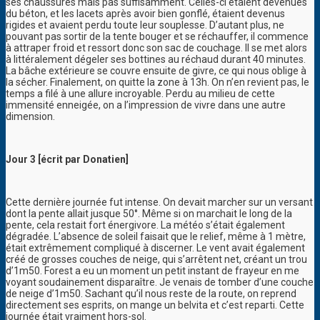
ses chaussures mais pas suffisamment. Celles-ci étaient devenues
du béton, et les lacets après avoir bien gonflé, étaient devenus
rigides et avaient perdu toute leur souplesse. D’autant plus, ne
pouvant pas sortir de la tente bouger et se réchauffer, il commence
à attraper froid et ressort donc son sac de couchage. Il se met alors
à littéralement dégeler ses bottines au réchaud durant 40 minutes.
La bâche extérieure se couvre ensuite de givre, ce qui nous oblige à
la sécher. Finalement, on quitte la zone à 13h. On n’en revient pas, le
temps a filé à une allure incroyable. Perdu au milieu de cette
immensité enneigée, on a l’impression de vivre dans une autre
dimension.
Jour 3 [écrit par Donatien]
Cette dernière journée fut intense. On devait marcher sur un versant
dont la pente allait jusque 50°. Même si on marchait le long de la
pente, cela restait fort énergivore. La météo s’était également
dégradée. L’absence de soleil faisait que le relief, même à 1 mètre,
était extrêmement compliqué à discerner. Le vent avait également
créé de grosses couches de neige, qui s’arrêtent net, créant un trou
d’1m50. Forest a eu un moment un petit instant de frayeur en me
voyant soudainement disparaître. Je venais de tomber d’une couche
de neige d’1m50. Sachant qu’il nous reste de la route, on reprend
directement ses esprits, on mange un belvita et c’est reparti. Cette
journée était vraiment hors-sol.