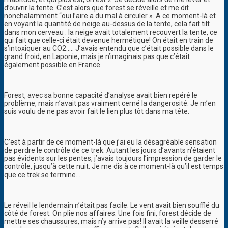
d’ouvrir la tente. C’est alors que forest se réveille et me dit
nonchalamment “oui l’aire a du mal à circuler ». A ce moment-là et
en voyant la quantité de neige au-dessus de la tente, cela fait tilt
dans mon cerveau : la neige avait totalement recouvert la tente, ce
qui fait que celle-ci était devenue hermétique! On était en train de
s’intoxiquer au CO2….. J’avais entendu que c’était possible dans le
grand froid, en Laponie, mais je n’imaginais pas que c’était
également possible en France.
Forest, avec sa bonne capacité d’analyse avait bien repéré le
problème, mais n’avait pas vraiment cerné la dangerosité. Je m’en
suis voulu de ne pas avoir fait le lien plus tôt dans ma tête.
C’est à partir de ce moment-là que j’ai eu la désagréable sensation
de perdre le contrôle de ce trek. Autant les jours d’avants n’étaient
pas évidents sur les pentes, j’avais toujours l’impression de garder le
contrôle, jusqu’à cette nuit. Je me dis à ce moment-là qu’il est temps
que ce trek se termine…
Le réveil le lendemain n’était pas facile. Le vent avait bien soufflé du
côté de forest. On plie nos affaires. Une fois fini, forest décide de
mettre ses chaussures, mais n’y arrive pas! Il avait la veille desserré