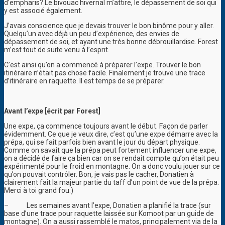
d’empharis? Le bivouac hivernal m’attire, le dépassement de soi qui
y est associé également.
J’avais conscience que je devais trouver le bon binôme pour y aller.
Quelqu’un avec déjà un peu d’expérience, des envies de
dépassement de soi, et ayant une très bonne débrouillardise. Forest
m’est tout de suite venu à l’esprit.
C’est ainsi qu’on a commencé à préparer l’expe. Trouver le bon
itinéraire n’était pas chose facile. Finalement je trouve une trace
d’itinéraire en raquette. Il est temps de se préparer.
Avant l’expe [écrit par Forest]
Une expe, ça commence toujours avant le début. Façon de parler
évidemment. Ce que je veux dire, c’est qu’une expe démarre avec la
prépa, qui se fait parfois bien avant le jour du départ physique.
Comme on savait que la prépa peut fortement influencer une expe,
on a décidé de faire ça bien car on se rendait compte qu’on était peu
expérimenté pour le froid en montagne. On a donc voulu jouer sur ce
qu’on pouvait contrôler. Bon, je vais pas le cacher, Donatien à
clairement fait la majeur partie du taff d’un point de vue de la prépa.
Merci à toi grand fou:)
–
Les semaines avant l’expe, Donatien a planifié la trace (sur
base d’une trace pour raquette laissée sur Komoot par un guide de
montagne). On a aussi rassemblé le matos, principalement via de la