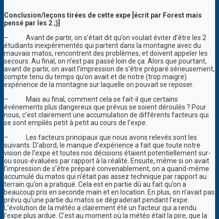
Conclusion/leçons tirées de cette expe [écrit par Forest mais
pensé par les 2 ;)]
–
Avant de partir, on s’était dit qu’on voulait éviter d’être les 2
étudiants inexpérimentés qui partent dans la montagne avec du
mauvais matos, rencontrent des problèmes, et doivent appeler les
secours. Au final, on n’est pas passé loin de ça. Alors que pourtant,
avant de partir, on avait l’impression de s’être préparé sérieusement,
compte tenu du temps qu’on avait et de notre (trop maigre)
expérience de la montagne sur laquelle on pouvait se reposer.
–
Mais au final, comment cela se fait-il que certains
événements plus dangereux que prévus se soient déroulés ? Pour
nous, c’est clairement une accumulation de différents facteurs qui
se sont empilés petit à petit au cours de l’expe.
–
Les facteurs principaux que nous avons relevés sont les
suivants. D’abord, le manque d’expérience a fait que toute notre
vision de l’expe et toutes nos décisions étaient potentiellement sur-
ou sous-évaluées par rapport à la réalité. Ensuite, même si on avait
l’impression de s’être préparé convenablement, on a quand-même
accumulé du matos qui n’était pas assez technique par rapport au
terrain qu’on a pratiqué. Cela est en partie dû au fait qu’on a
beaucoup pris en seconde main et en location. En plus, on n’avait pas
prévu qu’une partie du matos se dégraderait pendant l’expe.
L’évolution de la météo a clairement été un facteur qui a rendu
l’expe plus ardue. C’est au moment où la météo était la pire, que la