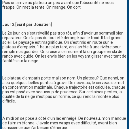
Puis on arrive au plateau un peu avant que l’obscurité ne nous
frappe. On met la tente. On mange. On dort.
Jour 2 [écrit par Donatien]
Le 2e jour, on s’est réveillé pas trop tôt, afin d’avoir un sommeil bien
réparateur. On n’a pas du tout été dérangé par le froid. Il fait grand
soleil. Le paysage est magnifique. On s’est mis en route sur le
plateau d’emparis. 1 heure plus tard, on s’arrête à une rivière pour
remplir nos gourdes. On croise a ce moment là un groupe en ski de
rando avec guide. On les envie bien en les voyant glisser avec tant de
facilités sur la neige.
Le plateau d’emparis porte mal son nom. Un plateau? Que nenni, on
a eu quelques belles pentes à gravir. De nouveau, le cerveau se met
en concentration maximale. Chaque trajectoire est calculée, chaque
pas est posé avec beaucoup de prudence. Sur certaines pentes, la
qualité de la neige n’est pas uniforme, ce qui rend la montée plus
difficile.
A midi on se pose à côté d’un lac enneigé. De nouveau, mon manque
de faim m’étonne. J’avale mes wraps avec difficulté, ayant bien
conscience que j’ai besoin d’énergie.