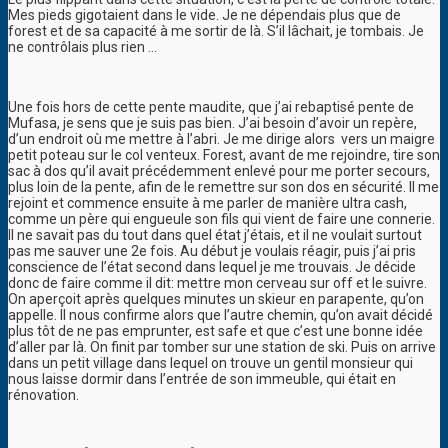
Mes pieds gigotaient dans le vide. Je ne dépendais plus que de
forest et de sa capacité à me sortir de là. S’il lâchait, je tombais. Je
ne contrôlais plus rien …
Une fois hors de cette pente maudite, que j’ai rebaptisé pente de
Mufasa, je sens que je suis pas bien. J’ai besoin d’avoir un repère,
d’un endroit où me mettre à l’abri. Je me dirige alors vers un maigre
petit poteau sur le col venteux. Forest, avant de me rejoindre, tire son
sac à dos qu’il avait précédemment enlevé pour me porter secours,
plus loin de la pente, afin de le remettre sur son dos en sécurité. Il me
rejoint et commence ensuite à me parler de manière ultra cash,
comme un père qui engueule son fils qui vient de faire une connerie.
Il ne savait pas du tout dans quel état j’étais, et il ne voulait surtout
pas me sauver une 2e fois. Au début je voulais réagir, puis j’ai pris
conscience de l’état second dans lequel je me trouvais. Je décide
donc de faire comme il dit: mettre mon cerveau sur off et le suivre.
On aperçoit après quelques minutes un skieur en parapente, qu’on
appelle. Il nous confirme alors que l’autre chemin, qu’on avait décidé
plus tôt de ne pas emprunter, est safe et que c’est une bonne idée
d’aller par là. On finit par tomber sur une station de ski. Puis on arrive
dans un petit village dans lequel on trouve un gentil monsieur qui
nous laisse dormir dans l’entrée de son immeuble, qui était en
rénovation.