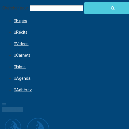
Chercher pour:
Expés
Récits
Videos
Carnets
Films
Agenda
Adhérez
Connection