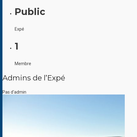
Public
Expé
1
Membre
Admins de l’Expé
Pas d'admin