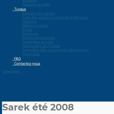
Escalade
Cascade de glace
Tuyaux
Refuges non gardés
Etats des eaux pour le Kayak en Belgique
Recettes
Météogrammes
Squat
Réchauds
Dormir dans la neige
Tente dans la neige
Faire fondre de la neige
Comment chier proprement dans les bois
Pharmacie
FAQ
Contactez-nous
Connection
Sarek été 2008