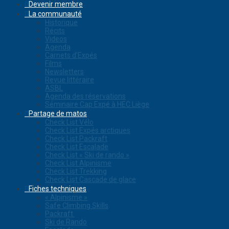
Devenir membre
La communauté
Historique
Récits
Videos
Agenda
Carnets d’Expés
Films
Newsletters
Revue littéraire
ASBL
Agenda des réservations
Séminaire Cap Expé à HEC Liège
Partage de matos
Check List Vélo
Check List Expés arctiques
Check List Packraft
Check List Escalade
Check List « Ski de rando »
Check List Alpinisme
Check List Trekking
Check List Cascade de glace
Fiches techniques
« Alpinisme »
Safe Climbing Skills
Packraft
Ski de Rando