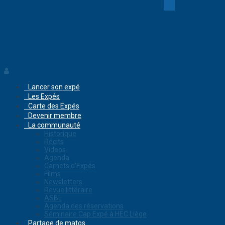
Lancer son expé
Les Expés
Carte des Expés
Devenir membre
La communauté
Historique
Récits
Videos
Agenda
Carnets d’Expés
Films
Newsletters
Revue littéraire
ASBL
Agenda des réservations
Séminaire Cap Expé à HEC Liège
Partage de matos