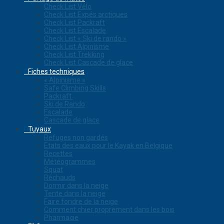
Check List Vélo
Check List Expés arctiques
Check List Packraft
Check List Escalade
Check List « Ski de rando »
Check List Alpinisme
Check List Trekking
Check List Cascade de glace
Fiches techniques
« Alpinisme »
Safe Climbing Skills
Packraft
Ski de Rando
Escalade
Cascade de glace
Tuyaux
Refuges non gardés
Etats des eaux pour le Kayak en Belgique
Recettes
Météogrammes
Squat
Réchauds
Dormir dans la neige
Tente dans la neige
Faire fondre de la neige
Comment chier proprement dans les bois
Pharmacie