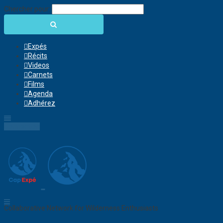
Chercher pour:
Expés
Récits
Videos
Carnets
Films
Agenda
Adhérez
Connection
Collaborative Network for Wilderness Enthusiasts