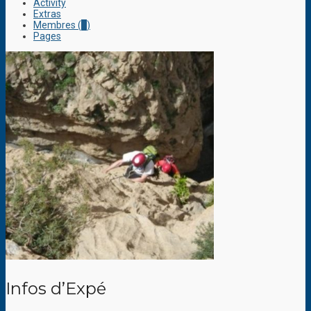
Activity
Extras
Membres (
1
)
Pages
Infos d’Expé